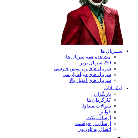
ســریال ها
مشاهده همه سریال ها
250 سریال برتر
سریال های زیرنویس فارسی
سریال های دوبله پارسی
سریال های امتیاز بالا
امکــانات
بازیگران
کارگردان ها
سوالات متداول
قوانین
ارسال تیکت
ارسال در خواست
اتصال به تلوزیون