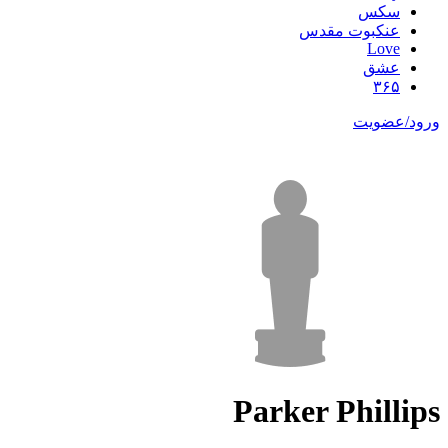
سکس
عنکبوت مقدس
Love
عشق
۳۶۵
ورود/عضویت
Parker Phillips