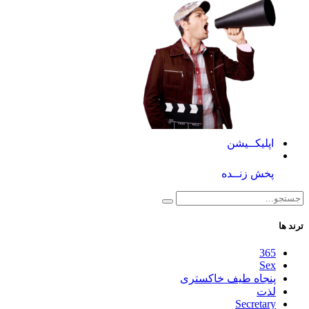
اپلیکــیشن
پخش زنــده
ترند ها
365
Sex
پنجاه طیف خاکستری
لذت
Secretary