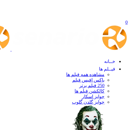
0
خــانه
فیــلم ها
مشاهده همه فیلم ها
باکس افیس فیلم
250 فیلم برتر
کالکشن فیلم ها
جوایز اسکار
جوایز گلدن گلوپ