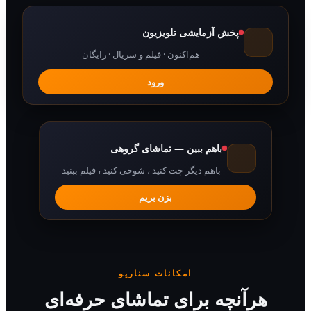
پخش آزمایشی تلویزیون
هم‌اکنون · فیلم و سریال · رایگان
ورود
باهم ببین — تماشای گروهی
باهم دیگر چت کنید ، شوخی کنید ، فیلم ببنید
بزن بریم
امکانات سناریو
رآنچه برای تماشای حرفه‌ای