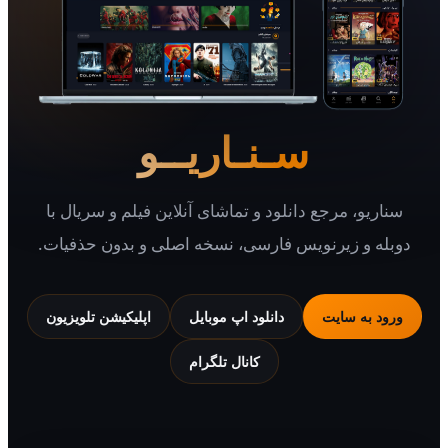
سـنـاریــو
یو، مرجع دانلود و تماشای آنلاین فیلم و سریال با
 و زیرنویس فارسی، نسخه اصلی و بدون حذفیات.
 به سایت
دانلود اپ موبایل
اپلیکیشن تلویزیون
کانال تلگرام