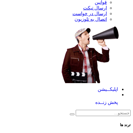
قوانین
ارسال تیکت
ارسال در خواست
اتصال به تلوزیون
کــیشن
 زنــده