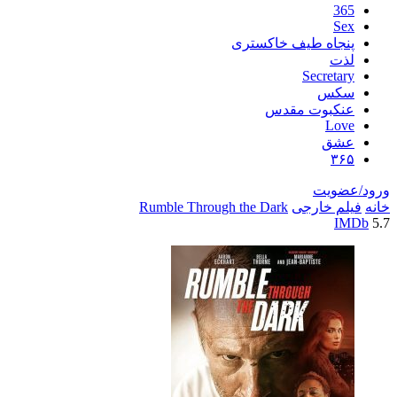
اه طیف خاکستری
Secre
س
بوت مقدس
L
ق
یت
خارجی
Rumble Through the Dark