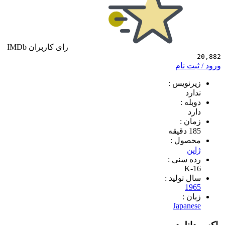
رای کاربران IMDb
 نام
ویس :
د
 :
 :
ول :
سنی :
K
تولید :
1
 :
Japa