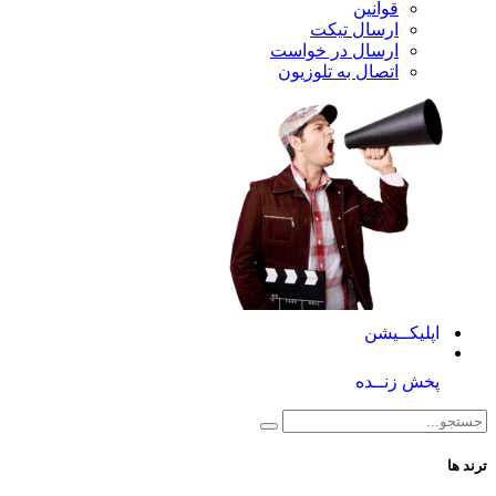
قوانین
ارسال تیکت
ارسال در خواست
اتصال به تلوزیون
کــیشن
 زنــده