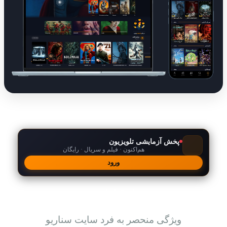
پخش آزمایشی تلویزیون
هم‌اکنون · فیلم و سریال · رایگان
ورود
امکانات
ویژگی منحصر به فرد سایت سناریو