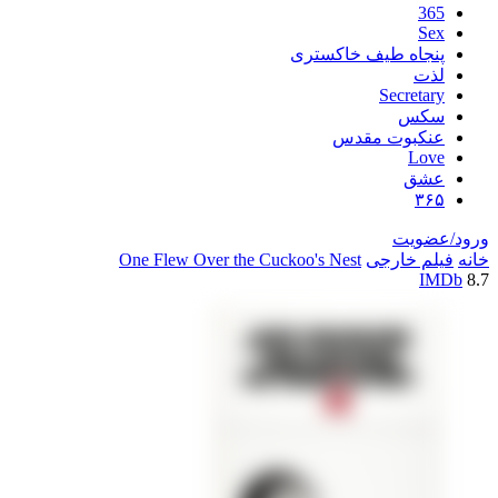
اه طیف خاکستری
Secre
س
بوت مقدس
L
ق
یت
خارجی
One Flew Over the Cuckoo's Nest