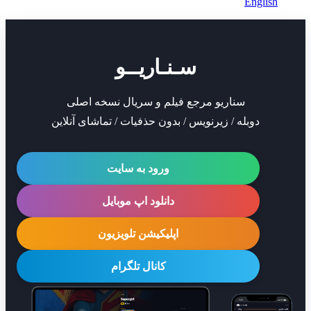
Eng
سـنـاریــو
سناریو مرجع فیلم و سریال نسخه اصلی
دوبله / زیرنویس / بدون حذفیات / تماشای آنلاین
ورود به سایت
دانلود اپ موبایل
اپلیکیشن تلویزیون
کانال تلگرام