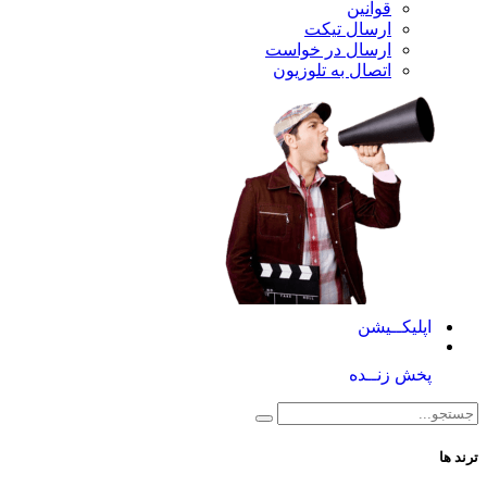
قوانین
ارسال تیکت
ارسال در خواست
اتصال به تلوزیون
کــیشن
 زنــده