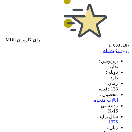
رای کاربران IMDb
1
 نام
ویس :
د
 :
 :
ول :
ات متحده
سنی :
K
تولید :
1
 :