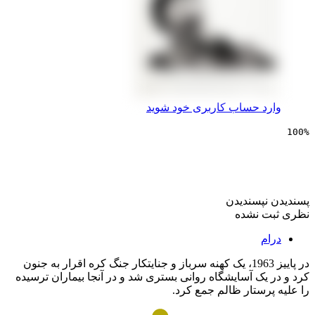
 حساب کاربری خود شوید
یی دیوانه از قفس پرید
پسندیدن
 نشده
در پاییز 1963، یک کهنه سرباز و جنایتکار جنگ کره اقرار به جنون
ک آسایشگاه روانی بستری شد و در آنجا بیماران ترسیده
ستار ظالم جمع کرد.