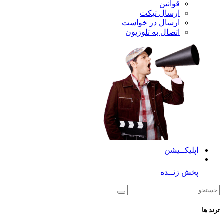
قوانین
ارسال تیکت
ارسال در خواست
اتصال به تلوزیون
کــیشن
 زنــده