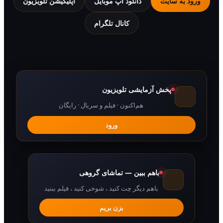
 به سایت
دانلود اپ موبایل
اپلیکیشن تلویزیون
کانال تلگرام
پخش آزمایشی تلویزیون
هم‌اکنون · فیلم و سریال · رایگان
ورود
باهم ببین — تماشای گروهی
باهم دیگر چت کنید ، شوخی کنید ، فیلم ببنید
بزن بریم