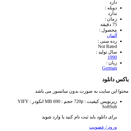
 :
د
 :
ول :
ن
سنی :
Not R
تولید :
1
 :
Ger
لود
 سایت به صورت
بدون سانسور
می باشد
نویس
کیفیت : 720p
حجم : MB 690
انکودر : YIFY
Sof
 دانلود باید ثبت نام کنید یا وارد شوید
 / عضویت