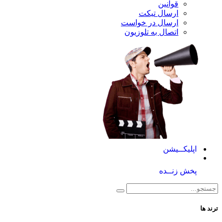
قوانین
ارسال تیکت
ارسال در خواست
اتصال به تلوزیون
کــیشن
 زنــده