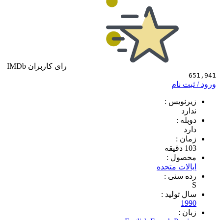
رای کاربران IMDb
 نام
ویس :
د
 :
 :
ول :
ات متحده
سنی :
تولید :
1
 :