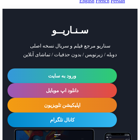
English
French
Per
سـنـاریــو
سناریو مرجع فیلم و سریال نسخه اصلی
دوبله / زیرنویس / بدون حذفیات / تماشای آنلاین
ورود به سایت
دانلود اپ موبایل
اپلیکیشن تلویزیون
کانال تلگرام