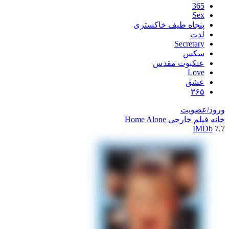
اه طیف خاکستری
Secre
س
بوت مقدس
L
ق
یت
خارجی
Home Alone