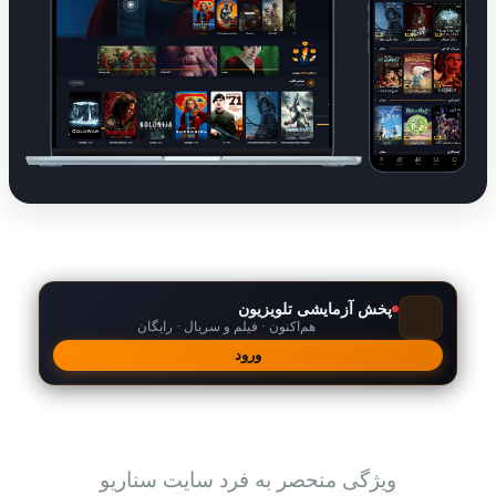
پخش آزمایشی تلویزیون
هم‌اکنون · فیلم و سریال · رایگان
ورود
امکانات
ویژگی منحصر به فرد سایت سناریو