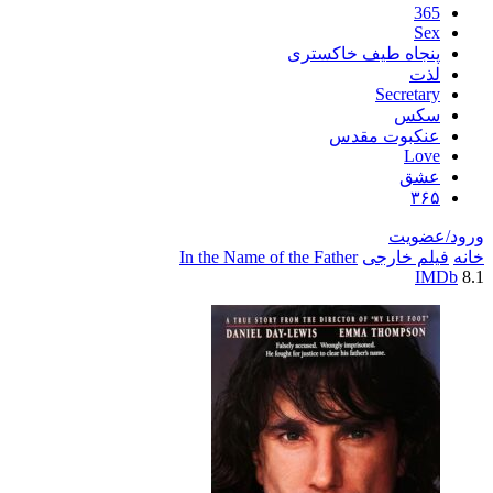
اه طیف خاکستری
Secre
س
بوت مقدس
L
ق
یت
خارجی
In the Name of the Father