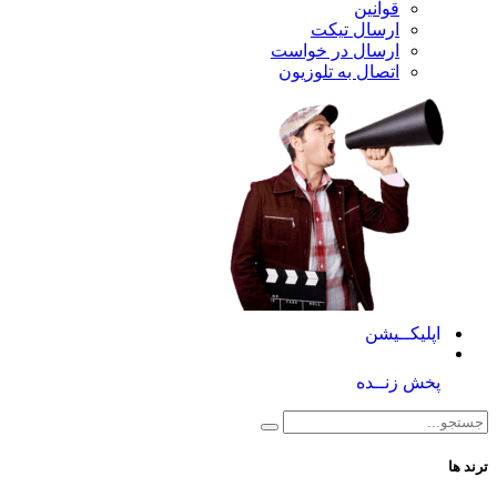
قوانین
ارسال تیکت
ارسال در خواست
اتصال به تلوزیون
کــیشن
 زنــده