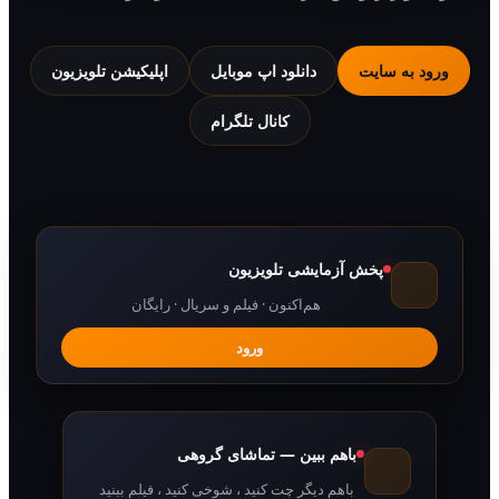
 به سایت
دانلود اپ موبایل
اپلیکیشن تلویزیون
کانال تلگرام
پخش آزمایشی تلویزیون
هم‌اکنون · فیلم و سریال · رایگان
ورود
باهم ببین — تماشای گروهی
باهم دیگر چت کنید ، شوخی کنید ، فیلم ببنید