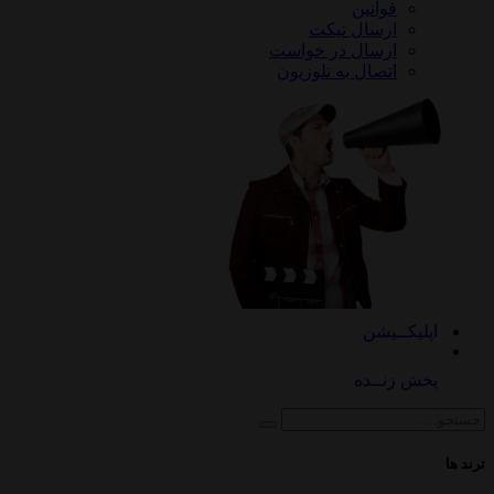
قوانین
ارسال تیکت
ارسال در خواست
اتصال به تلوزیون
کــیشن
 زنــده