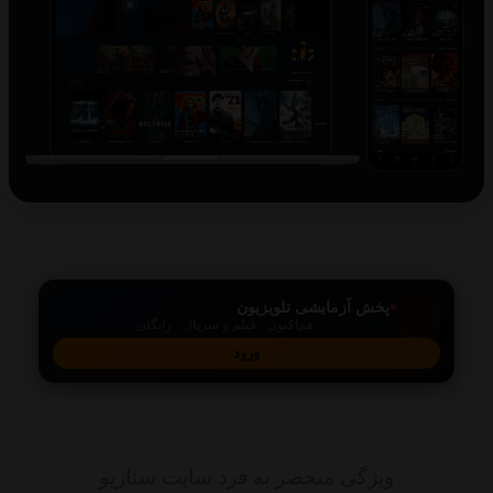
پخش آزمایشی تلویزیون
هم‌اکنون · فیلم و سریال · رایگان
ورود
امکانات
ویژگی منحصر به فرد سایت سناریو