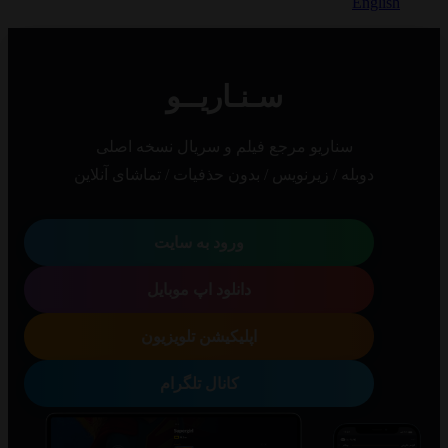
Eng
سـنـاریــو
سناریو مرجع فیلم و سریال نسخه اصلی
دوبله / زیرنویس / بدون حذفیات / تماشای آنلاین
ورود به سایت
دانلود اپ موبایل
اپلیکیشن تلویزیون
کانال تلگرام