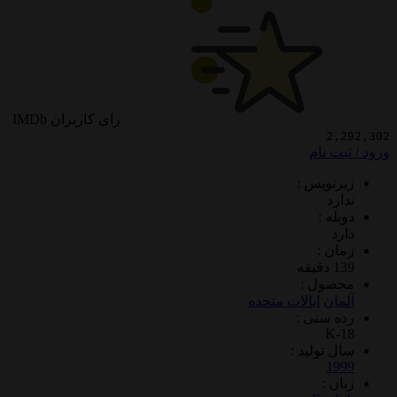
رای کاربران IMDb
2
 نام
ویس :
د
 :
 :
ول :
ن
ایالات متحده
سنی :
K
تولید :
1
 :