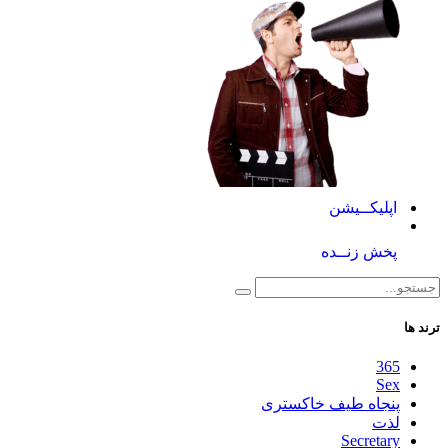
اپلیکــیشن
پخش زنــده
ترند ها
365
Sex
پنجاه طیف خاکستری
لذت
Secretary