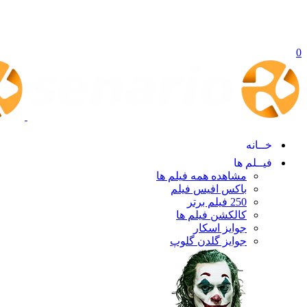
0
خــانه
فیــلم ها
مشاهده همه فیلم ها
باکس افیس فیلم
250 فیلم برتر
کالکشن فیلم ها
جوایز اسکار
جوایز گلدن گلوپ