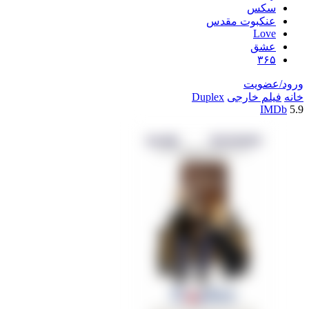
سکس
عنکبوت مقدس
Love
عشق
۳۶۵
ورود/عضویت
خانه
فیلم خارجی
Duplex
IMDb
5.9