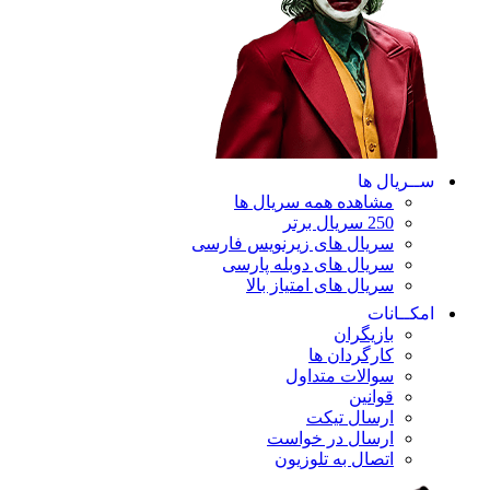
ســریال ها
مشاهده همه سریال ها
250 سریال برتر
سریال های زیرنویس فارسی
سریال های دوبله پارسی
سریال های امتیاز بالا
امکــانات
بازیگران
کارگردان ها
سوالات متداول
قوانین
ارسال تیکت
ارسال در خواست
اتصال به تلوزیون