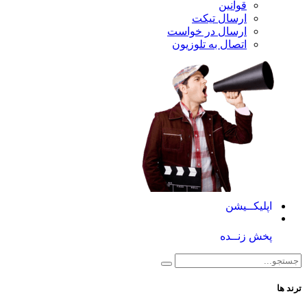
قوانین
ارسال تیکت
ارسال در خواست
اتصال به تلوزیون
کــیشن
 زنــده