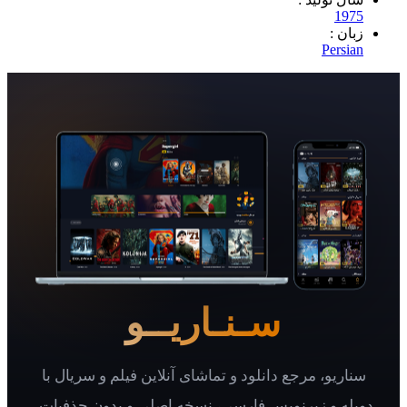
1
 :
Per
سـنـاریــو
یو، مرجع دانلود و تماشای آنلاین فیلم و سریال با
 و زیرنویس فارسی، نسخه اصلی و بدون حذفیات.