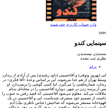
 حساب کاربری خود شوید
ی کندو
پسندیدن
 نشده
 وثوقی) و آقاحسینی (داود رشیدی) پس از آزادی از زندان،
 از هم جدا می‌شوند. ابی بر اساس وعدهٔ «آقا فکری» در
ره‌تلفنی را می‌گیرد، اما کسی گوشی را برنمی‌دارد. او
 زدن در شهر، دوباره آقاحسینی را در محله‌ای بدنام
‌کند. معلوم می‌شود آقاحسینی که قصد رفتن به جنوب را
 تصمیم خود منصرف شده‌است. ابی و آقاحسینی در یک
 مستقر می‌شوند که صاحبش (عباس ناظری نیک) آدم
 و به خاطر منافعش تن به هر کاری می‌دهد. عبدالله