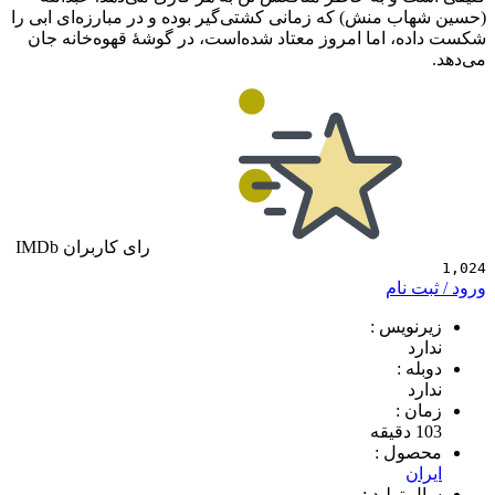
ب منش) که زمانی کشتی‌گیر بوده و در مبارزه‌ای ابی را
، اما امروز معتاد شده‌است، در گوشهٔ قهوه‌خانه جان
رای کاربران IMDb
 نام
ویس :
د
 :
د
 :
ول :
ن
تولید :