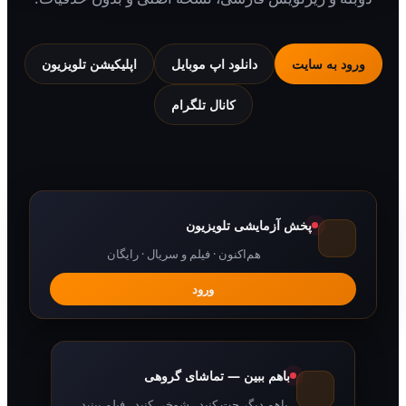
 به سایت
دانلود اپ موبایل
اپلیکیشن تلویزیون
کانال تلگرام
پخش آزمایشی تلویزیون
هم‌اکنون · فیلم و سریال · رایگان
ورود
باهم ببین — تماشای گروهی
باهم دیگر چت کنید ، شوخی کنید ، فیلم ببنید