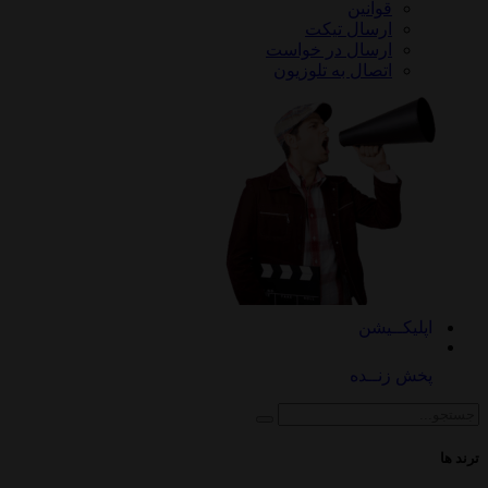
قوانین
ارسال تیکت
ارسال در خواست
اتصال به تلوزیون
کــیشن
 زنــده