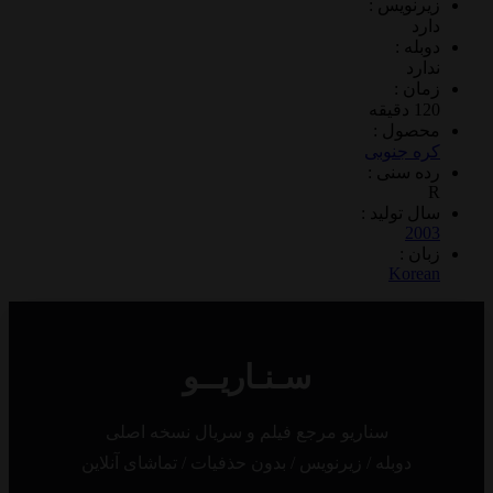
ویس :
 :
د
 :
ول :
جنوبی
سنی :
تولید :
2
 :
Ko
سـنـاریــو
سناریو مرجع فیلم و سریال نسخه اصلی
دوبله / زیرنویس / بدون حذفیات / تماشای آنلاین