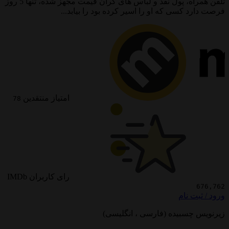
تلفن همراه، پول نقد و لباس های گران قیمت مجهز شده، تنها 5 روز
کسی که او را اسیر کرده بود را بیابد...
امتیاز منتقدین
78
رای کاربران IMDb
 نام
سبیده (فارسی ، انگلیسی)