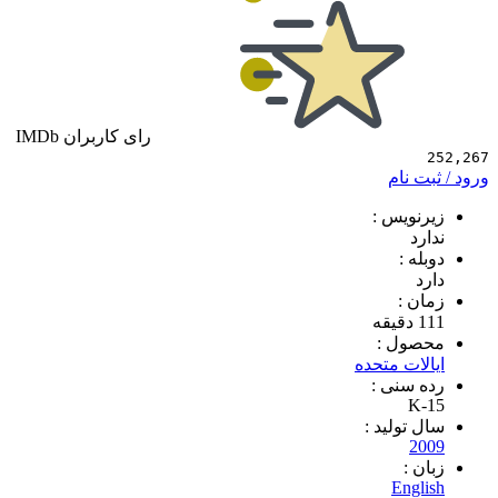
رای کاربران IMDb
 نام
ویس :
د
 :
 :
ول :
ات متحده
سنی :
K
تولید :
2
 :
Eng