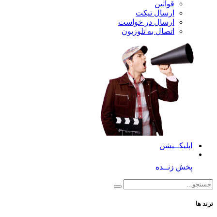
قوانین
ارسال تیکت
ارسال در خواست
اتصال به تلوزیون
کــیشن
 زنــده