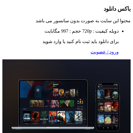
لود
 سایت به صورت
بدون سانسور
می باشد
ه
کیفیت : 720p
حجم : 997 مگابایت
 دانلود باید ثبت نام کنید یا وارد شوید
 / عضویت