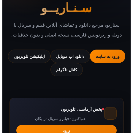
سـنـاریــو
یو، مرجع دانلود و تماشای آنلاین فیلم و سریال با
 و زیرنویس فارسی، نسخه اصلی و بدون حذفیات.
 به سایت
دانلود اپ موبایل
اپلیکیشن تلویزیون
کانال تلگرام
پخش آزمایشی تلویزیون
هم‌اکنون · فیلم و سریال · رایگان
ورود