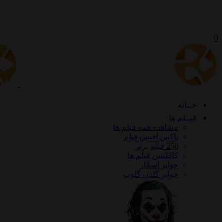
0
خــانه
فیــلم ها
مشاهده همه فیلم ها
باکس افیس فیلم
250 فیلم برتر
کالکشن فیلم ها
جوایز اسکار
جوایز گلدن گلوپ