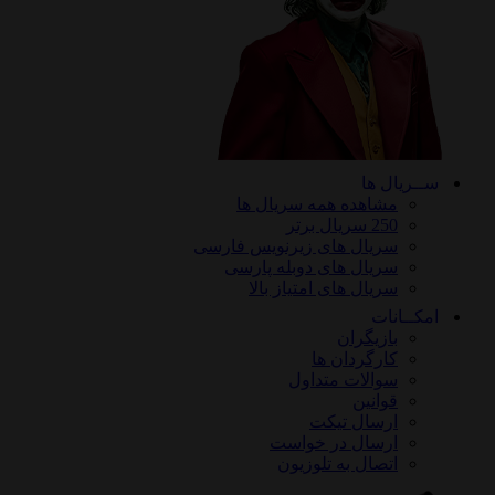
ســریال ها
مشاهده همه سریال ها
250 سریال برتر
سریال های زیرنویس فارسی
سریال های دوبله پارسی
سریال های امتیاز بالا
امکــانات
بازیگران
کارگردان ها
سوالات متداول
قوانین
ارسال تیکت
ارسال در خواست
اتصال به تلوزیون