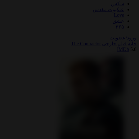
سکس
عنکبوت مقدس
Love
عشق
۳۶۵
ورود/عضویت
خانه
فیلم خارجی
The Contractor
IMDb
5.8