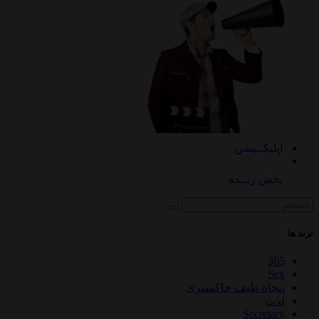
اپلیکــیشن
پخش زنــده
ترند ها
365
Sex
پنجاه طیف خاکستری
لذت
Secretary