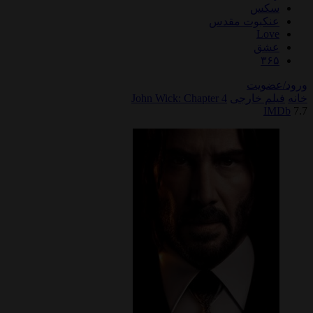
سکس
عنکبوت مقدس
Love
عشق
۳۶۵
ورود/عضویت
خانه
فیلم خارجی
John Wick: Chapter 4
IMDb
7.7