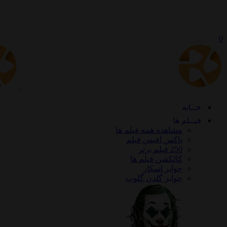
0
خــانه
فیــلم ها
مشاهده همه فیلم ها
باکس افیس فیلم
250 فیلم برتر
کالکشن فیلم ها
جوایز اسکار
جوایز گلدن گلوپ