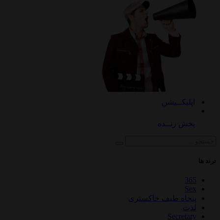
اپلیکــیشن
پخش زنــده
ترند ها
365
Sex
پنجاه طیف خاکستری
لذت
Secretary