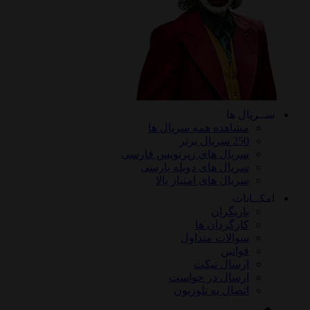
ســریال ها
مشاهده همه سریال ها
250 سریال برتر
سریال های زیرنویس فارسی
سریال های دوبله پارسی
سریال های امتیاز بالا
امکــانات
بازیگران
کارگردان ها
سوالات متداول
قوانین
ارسال تیکت
ارسال در خواست
اتصال به تلوزیون