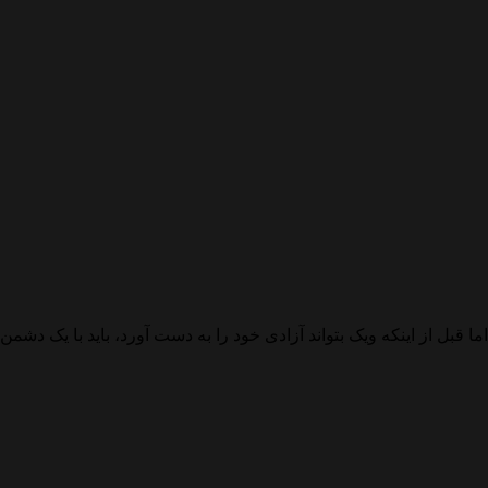
 شکست دادن The High Table کشف می کند. اما قبل از اینکه ویک بتواند آزادی خود را به دست آ