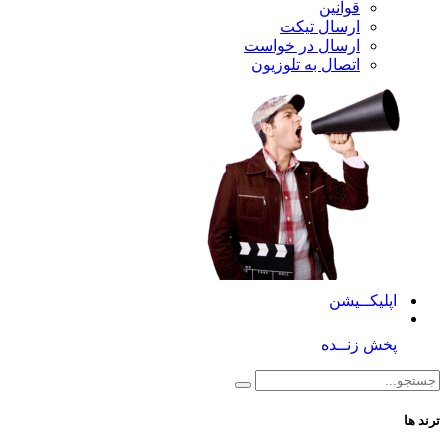
قوانین
ارسال تیکت
ارسال در خواست
اتصال به تلوزیون
کــیشن
 زنــده