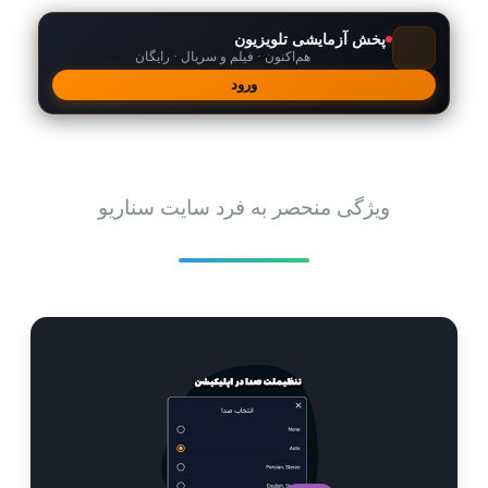
پخش آزمایشی تلویزیون
هم‌اکنون · فیلم و سریال · رایگان
ورود
امکانات
ویژگی منحصر به فرد سایت سناریو