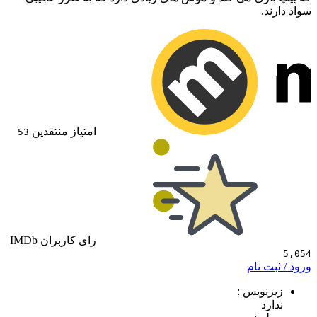
.
امتیاز منتقدین
53
رای کاربران IMDb
 نام
ویس :
د