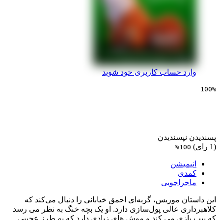
 حساب کاربری خود شوید
شن موریس شگفت انگیز
پسندیدن
1
یشن
ی
راجویی
 موریس، گربه‌ای احمق خیابانی را دنبال می‌کند که
ی عالی پول‌سازی دارد. او یک بچه خنگ به نظر می رسد
زی می کند و موش های زیادی دارد که به طرز عجیبی