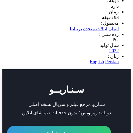
 :
 :
ول :
ن
ایالات متحده
بریتانیا
سنی :
تولید :
2
 :
English
Per
سـنـاریــو
سناریو مرجع فیلم و سریال نسخه اصلی
دوبله / زیرنویس / بدون حذفیات / تماشای آنلاین
ورود به سایت