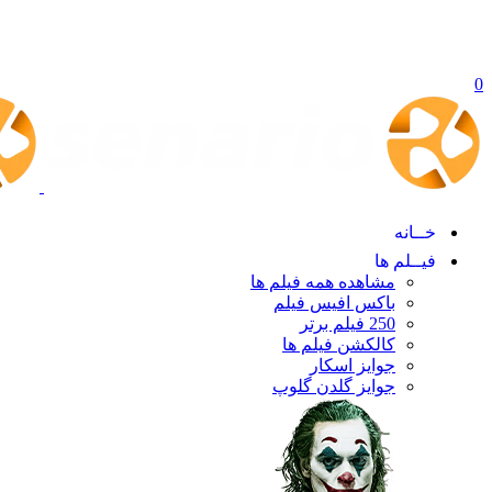
0
خــانه
فیــلم ها
مشاهده همه فیلم ها
باکس افیس فیلم
250 فیلم برتر
کالکشن فیلم ها
جوایز اسکار
جوایز گلدن گلوپ