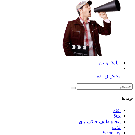
اپلیکــیشن
پخش زنــده
ترند ها
365
Sex
پنجاه طیف خاکستری
لذت
Secretary