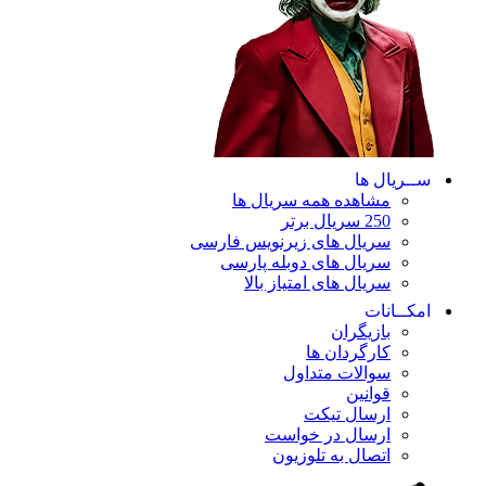
ســریال ها
مشاهده همه سریال ها
250 سریال برتر
سریال های زیرنویس فارسی
سریال های دوبله پارسی
سریال های امتیاز بالا
امکــانات
بازیگران
کارگردان ها
سوالات متداول
قوانین
ارسال تیکت
ارسال در خواست
اتصال به تلوزیون