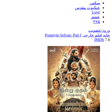
سکس
عنکبوت مقدس
Love
عشق
۳۶۵
ورود/عضویت
خانه
فیلم خارجی
Ponniyin Selvan: Part I
IMDb
7.6