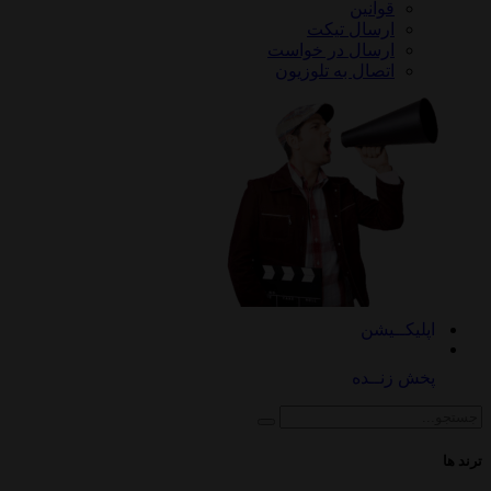
قوانین
ارسال تیکت
ارسال در خواست
اتصال به تلوزیون
کــیشن
 زنــده