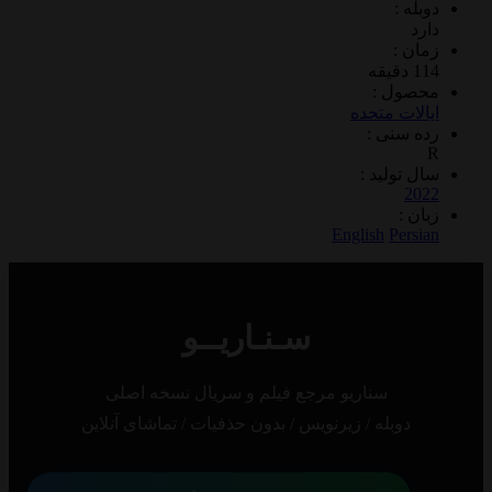
 :
 :
ول :
ات متحده
سنی :
تولید :
2
 :
English
Per
سـنـاریــو
سناریو مرجع فیلم و سریال نسخه اصلی
دوبله / زیرنویس / بدون حذفیات / تماشای آنلاین