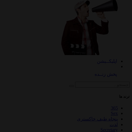
اپلیکــیشن
پخش زنــده
ترند ها
365
Sex
پنجاه طیف خاکستری
لذت
Secretary