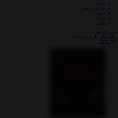
سکس
عنکبوت مقدس
Love
عشق
۳۶۵
ورود/عضویت
خانه
فیلم خارجی
Ivanna
IMDb
5.7