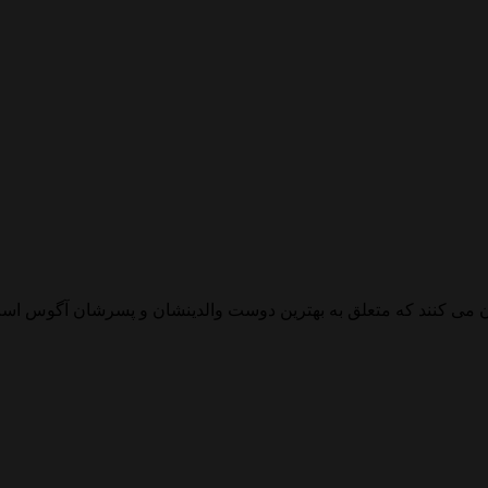
کان می کنند که متعلق به بهترین دوست والدینشان و پسرشان آگوس اس