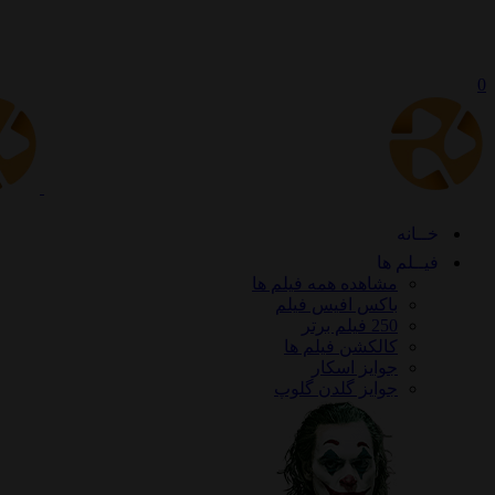
0
خــانه
فیــلم ها
مشاهده همه فیلم ها
باکس افیس فیلم
250 فیلم برتر
کالکشن فیلم ها
جوایز اسکار
جوایز گلدن گلوپ