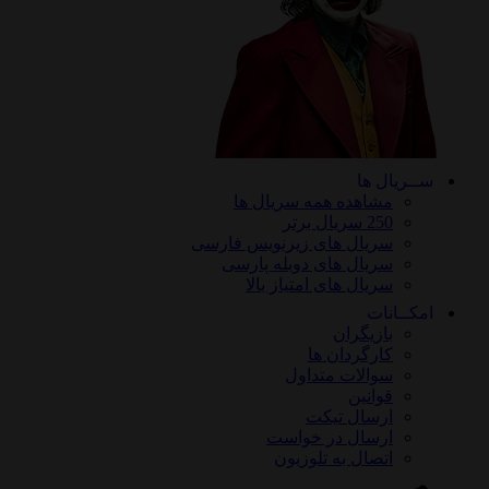
ســریال ها
مشاهده همه سریال ها
250 سریال برتر
سریال های زیرنویس فارسی
سریال های دوبله پارسی
سریال های امتیاز بالا
امکــانات
بازیگران
کارگردان ها
سوالات متداول
قوانین
ارسال تیکت
ارسال در خواست
اتصال به تلوزیون