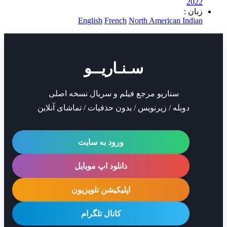
2
 :
English
French
North American In
سـنـاریــو
سناریو مرجع فیلم و سریال نسخه اصلی
دوبله / زیرنویس / بدون حذفیات / تماشای آنلاین
ورود به سایت
دانلود اپ موبایل
اپلیکیشن تلویزیون
کانال تلگرام