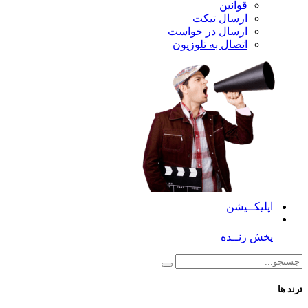
قوانین
ارسال تیکت
ارسال در خواست
اتصال به تلوزیون
کــیشن
 زنــده