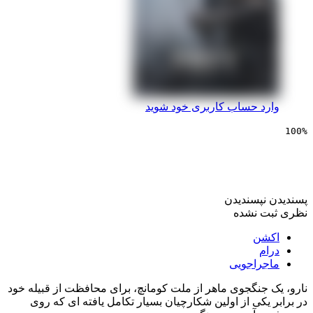
 حساب کاربری خود شوید
یی طعمه
پسندیدن
 نشده
ن
راجویی
جنگجوی ماهر از ملت کومانچ، برای محافظت از قبیله خود
کی از اولین شکارچیان بسیار تکامل یافته ای که روی