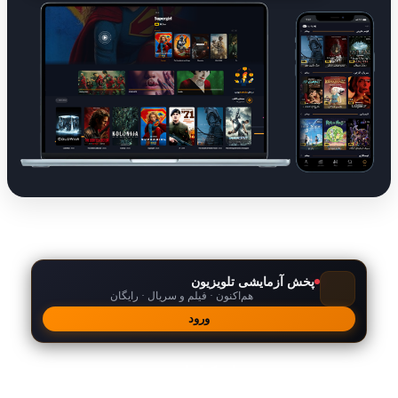
پخش آزمایشی تلویزیون
هم‌اکنون · فیلم و سریال · رایگان
ورود
امکانات