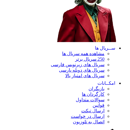
ســریال ها
مشاهده همه سریال ها
250 سریال برتر
سریال های زیرنویس فارسی
سریال های دوبله پارسی
سریال های امتیاز بالا
امکــانات
بازیگران
کارگردان ها
سوالات متداول
قوانین
ارسال تیکت
ارسال در خواست
اتصال به تلوزیون