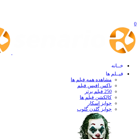
0
خــانه
فیــلم ها
مشاهده همه فیلم ها
باکس افیس فیلم
250 فیلم برتر
کالکشن فیلم ها
جوایز اسکار
جوایز گلدن گلوپ