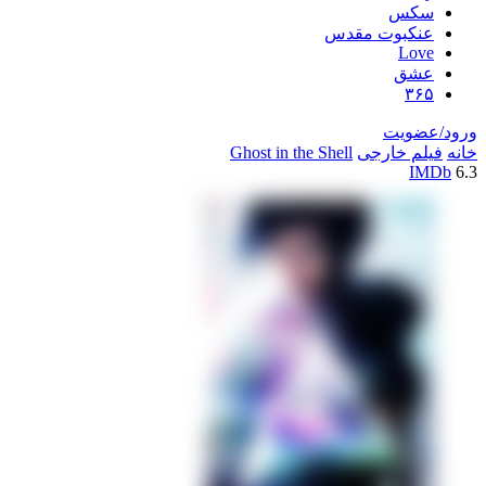
سکس
عنکبوت مقدس
Love
عشق
۳۶۵
ورود/عضویت
خانه
فیلم خارجی
Ghost in the Shell
IMDb
6.3