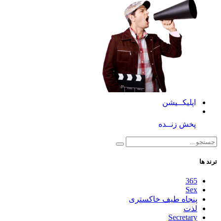
اپلیکــیشن
پخش زنــده
ترند ها
365
Sex
پنجاه طیف خاکستری
لذت
Secretary