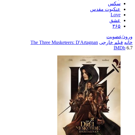
سکس
عنکبوت مقدس
Love
عشق
۳۶۵
ورود/عضویت
خانه
فیلم خارجی
The Three Musketeers: D'Artagnan
IMDb
6.7