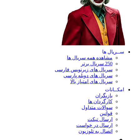
ســریال ها
مشاهده همه سریال ها
250 سریال برتر
سریال های زیرنویس فارسی
سریال های دوبله پارسی
سریال های امتیاز بالا
امکــانات
بازیگران
کارگردان ها
سوالات متداول
قوانین
ارسال تیکت
ارسال در خواست
اتصال به تلوزیون