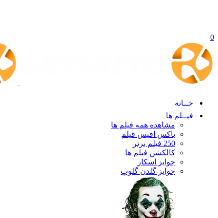
0
خــانه
فیــلم ها
مشاهده همه فیلم ها
باکس افیس فیلم
250 فیلم برتر
کالکشن فیلم ها
جوایز اسکار
جوایز گلدن گلوپ