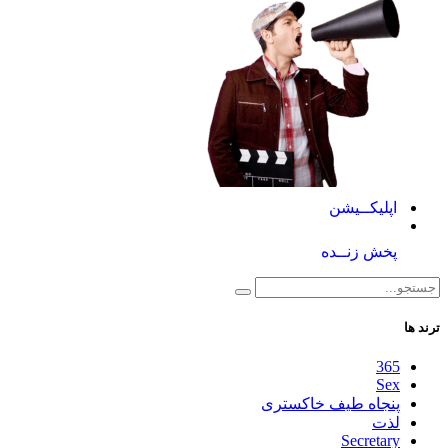
اپلیکــیشن
پخش زنــده
ترند ها
365
Sex
پنجاه طیف خاکستری
لذت
Secretary