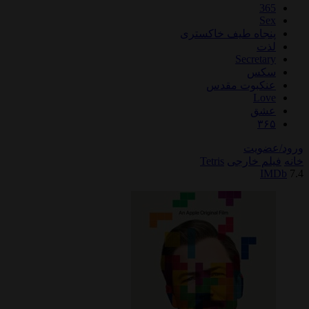
اه طیف خاکستری
Secre
س
بوت مقدس
L
ق
یت
خارجی
Tetris