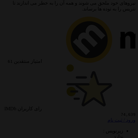
د ملحق می شوند و همه آن را به خطر می اندازند تا
ه توده ها برساند.
امتیاز منتقدین
61
رای کاربران IMDb
 نام
ویس :
د