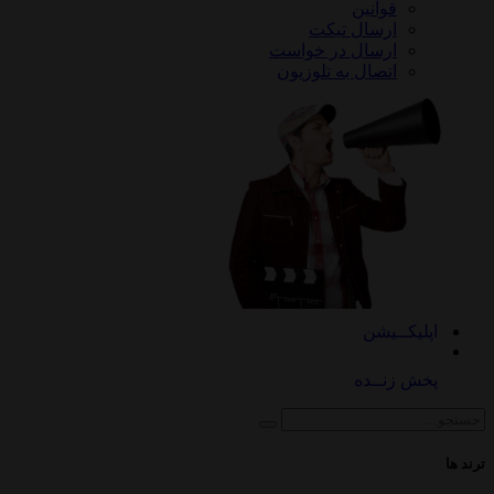
قوانین
ارسال تیکت
ارسال در خواست
اتصال به تلوزیون
کــیشن
 زنــده