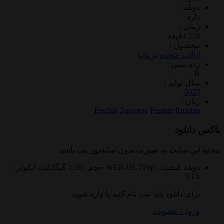
 :
 :
ول :
ات متحده
بریتانیا
سنی :
تولید :
2
 :
English
Japanese
Persian
Rus
لود
 سایت به صورت
بدون سانسور
می باشد
ه
کیفیت : WEB-DL 720p
حجم : 1.16 گیگابایت
انکودر :
 دانلود باید ثبت نام کنید یا وارد شوید
 / عضویت