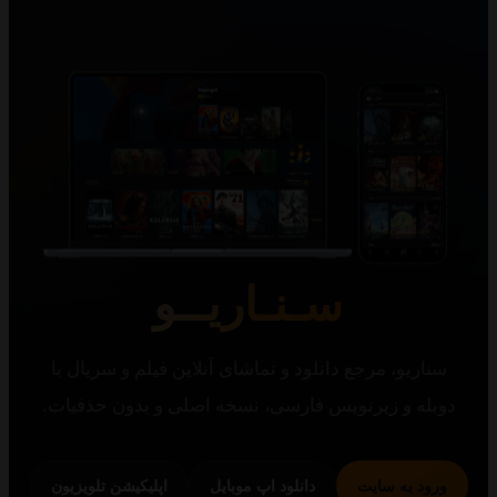
سـنـاریــو
یو، مرجع دانلود و تماشای آنلاین فیلم و سریال با
 و زیرنویس فارسی، نسخه اصلی و بدون حذفیات.
 به سایت
دانلود اپ موبایل
اپلیکیشن تلویزیون