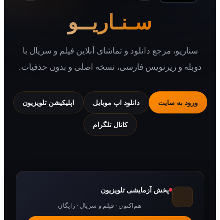
سـنـاریــو
یو، مرجع دانلود و تماشای آنلاین فیلم و سریال با
 و زیرنویس فارسی، نسخه اصلی و بدون حذفیات.
 به سایت
دانلود اپ موبایل
اپلیکیشن تلویزیون
کانال تلگرام
پخش آزمایشی تلویزیون
هم‌اکنون · فیلم و سریال · رایگان