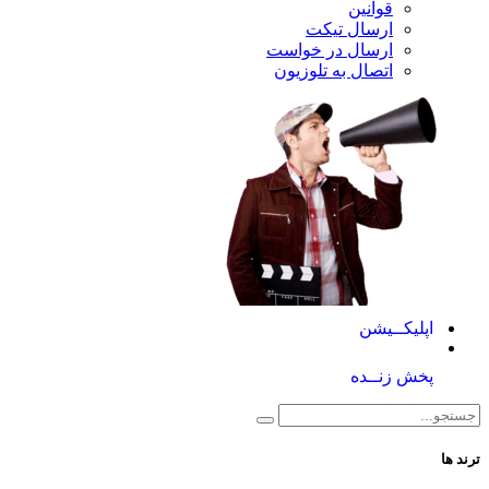
قوانین
ارسال تیکت
ارسال در خواست
اتصال به تلوزیون
کــیشن
 زنــده