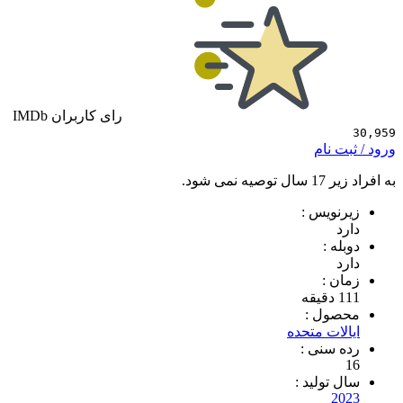
رای کاربران IMDb
 نام
ی شود.
ویس :
 :
 :
ول :
ات متحده
سنی :
تولید :
2