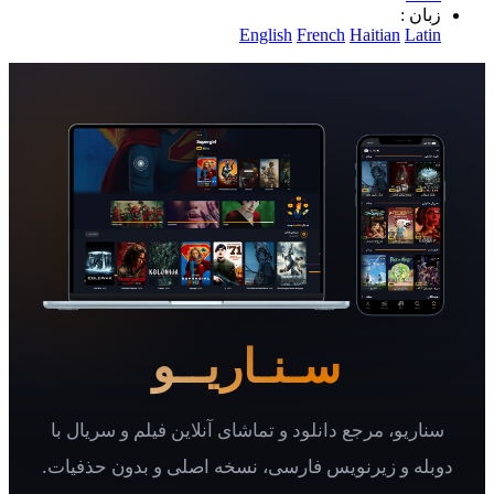
 :
English
French
Haitian
L
سـنـاریــو
یو، مرجع دانلود و تماشای آنلاین فیلم و سریال با
 و زیرنویس فارسی، نسخه اصلی و بدون حذفیات.