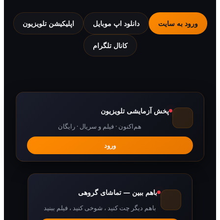
 به سایت
دانلود اپ موبایل
اپلیکیشن تلویزیون
کانال تلگرام
پخش آزمایشی تلویزیون
هم‌اکنون · فیلم و سریال · رایگان
ورود
باهم ببین — تماشای گروهی
باهم دیگر چت کنید ، شوخی کنید ، فیلم ببنید