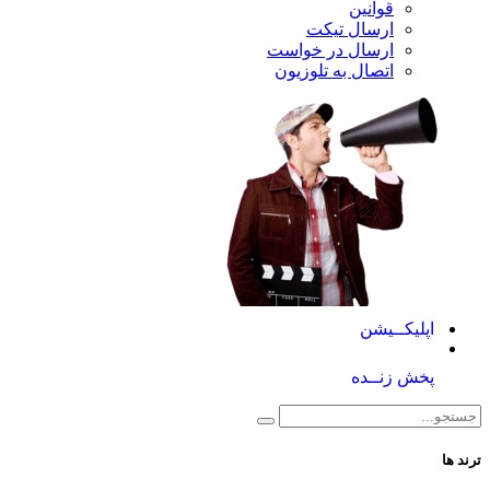
قوانین
ارسال تیکت
ارسال در خواست
اتصال به تلوزیون
کــیشن
 زنــده