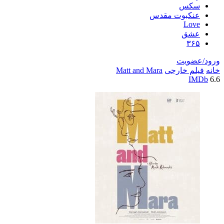
سکس
عنکبوت مقدس
Love
عشق
۳۶۵
ورود/عضویت
خانه
فیلم خارجی
Matt and Mara
IMDb
6.6