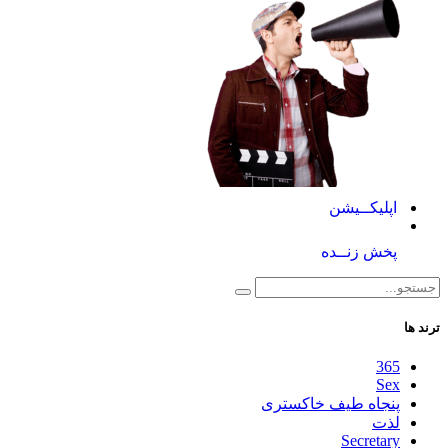
اپلیکــیشن
پخش زنــده
ترند ها
365
Sex
پنجاه طیف خاکستری
لذت
Secretary