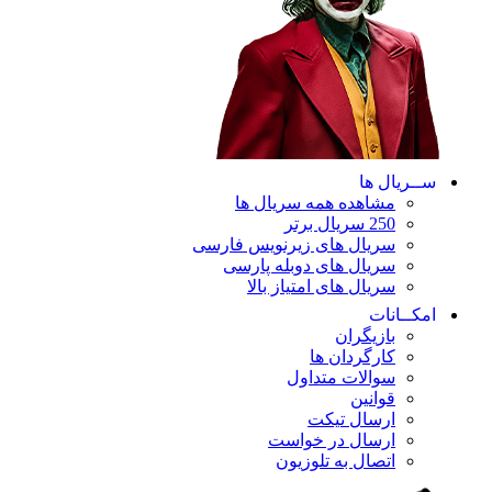
ســریال ها
مشاهده همه سریال ها
250 سریال برتر
سریال های زیرنویس فارسی
سریال های دوبله پارسی
سریال های امتیاز بالا
امکــانات
بازیگران
کارگردان ها
سوالات متداول
قوانین
ارسال تیکت
ارسال در خواست
اتصال به تلوزیون