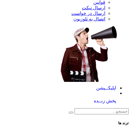
قوانین
ارسال تیکت
ارسال در خواست
اتصال به تلوزیون
کــیشن
 زنــده