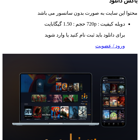
لود
 سایت به صورت
بدون سانسور
می باشد
ه
کیفیت : 720p
حجم : 1.50 گیگابایت
 دانلود باید ثبت نام کنید یا وارد شوید
 / عضویت
سـنـاریــو