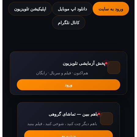
 به سایت
دانلود اپ موبایل
اپلیکیشن تلویزیون
کانال تلگرام
پخش آزمایشی تلویزیون
هم‌اکنون · فیلم و سریال · رایگان
ورود
باهم ببین — تماشای گروهی
باهم دیگر چت کنید ، شوخی کنید ، فیلم ببنید
بزن بریم