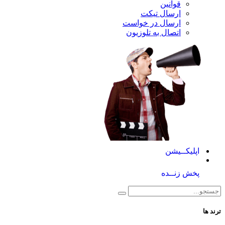
قوانین
ارسال تیکت
ارسال در خواست
اتصال به تلوزیون
کــیشن
 زنــده