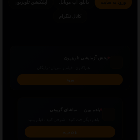
 به سایت
دانلود اپ موبایل
اپلیکیشن تلویزیون
کانال تلگرام
پخش آزمایشی تلویزیون
هم‌اکنون · فیلم و سریال · رایگان
ورود
باهم ببین — تماشای گروهی
باهم دیگر چت کنید ، شوخی کنید ، فیلم ببنید
بزن بریم