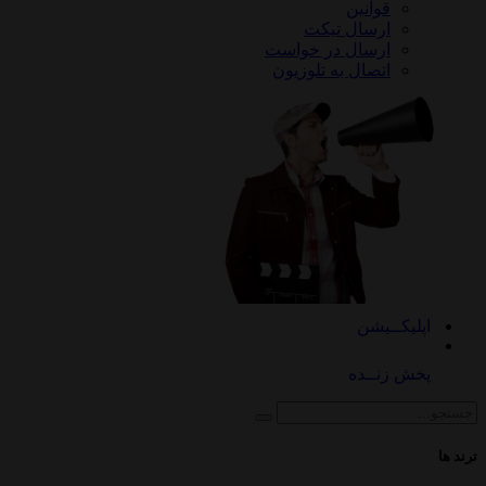
قوانین
ارسال تیکت
ارسال در خواست
اتصال به تلوزیون
کــیشن
 زنــده