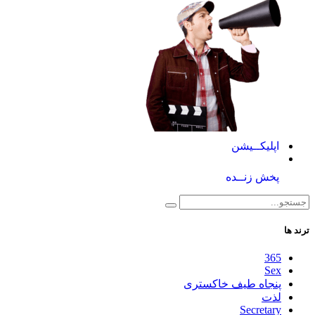
اپلیکــیشن
پخش زنــده
ترند ها
365
Sex
پنجاه طیف خاکستری
لذت
Secretary