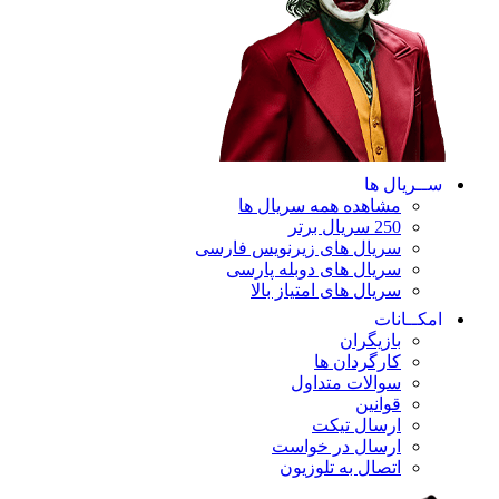
ســریال ها
مشاهده همه سریال ها
250 سریال برتر
سریال های زیرنویس فارسی
سریال های دوبله پارسی
سریال های امتیاز بالا
امکــانات
بازیگران
کارگردان ها
سوالات متداول
قوانین
ارسال تیکت
ارسال در خواست
اتصال به تلوزیون