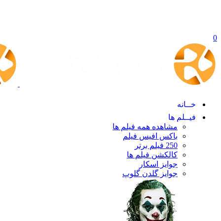
0
خــانه
فیــلم ها
مشاهده همه فیلم ها
باکس افیس فیلم
250 فیلم برتر
کالکشن فیلم ها
جوایز اسکار
جوایز گلدن گلوپ