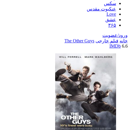
سکس
عنکبوت مقدس
Love
عشق
۳۶۵
ورود/عضویت
خانه
فیلم خارجی
The Other Guys
IMDb
6.6