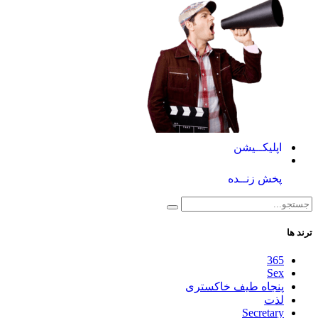
اپلیکــیشن
پخش زنــده
ترند ها
365
Sex
پنجاه طیف خاکستری
لذت
Secretary