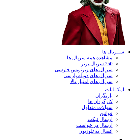
ســریال ها
مشاهده همه سریال ها
250 سریال برتر
سریال های زیرنویس فارسی
سریال های دوبله پارسی
سریال های امتیاز بالا
امکــانات
بازیگران
کارگردان ها
سوالات متداول
قوانین
ارسال تیکت
ارسال در خواست
اتصال به تلوزیون