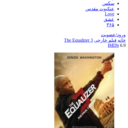
سکس
عنکبوت مقدس
Love
عشق
۳۶۵
ورود/عضویت
خانه
فیلم خارجی
The Equalizer 3
IMDb
6.9