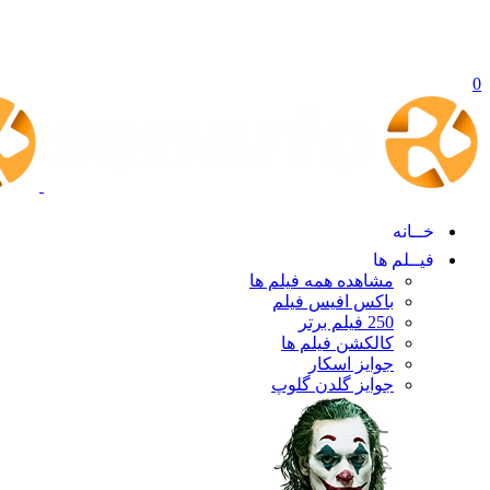
0
خــانه
فیــلم ها
مشاهده همه فیلم ها
باکس افیس فیلم
250 فیلم برتر
کالکشن فیلم ها
جوایز اسکار
جوایز گلدن گلوپ