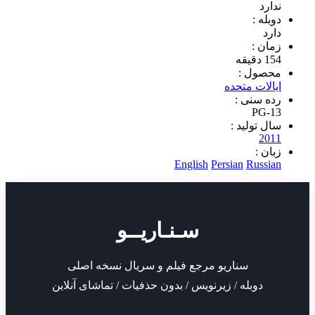
د
 :
 :
ول :
ات متحده
سنی :
PG
تولید :
2
 :
English
Persian
Rus
سـنـاریــو
سناریو مرجع فیلم و سریال نسخه اصلی
دوبله / زیرنویس / بدون حذفیات / تماشای آنلاین