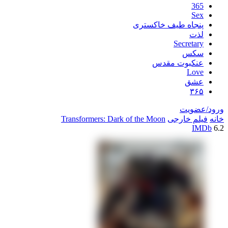
اه طیف خاکستری
Secre
س
بوت مقدس
L
ق
یت
خارجی
Transformers: Dark of the Moon