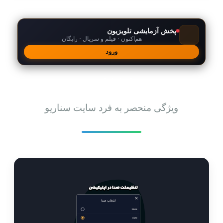
پخش آزمایشی تلویزیون
هم‌اکنون · فیلم و سریال · رایگان
ورود
امکانات
ویژگی منحصر به فرد سایت سناریو