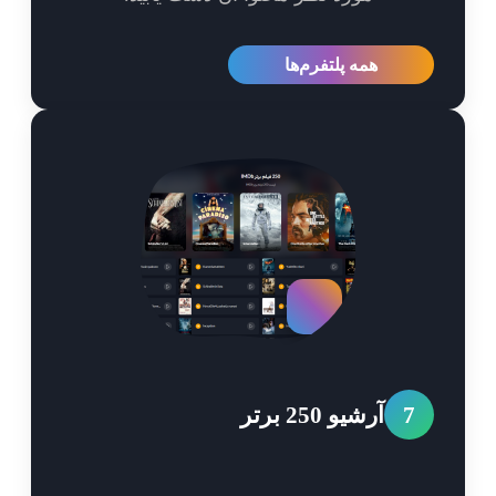
همه پلتفرم‌ها
7
آرشیو 250 برتر