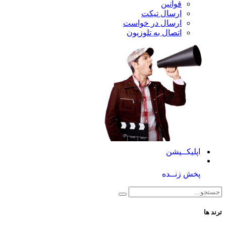
قوانین
ارسال تیکت
ارسال در خواست
اتصال به تلوزیون
کــیشن
 زنــده