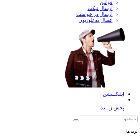
قوانین
ارسال تیکت
ارسال در خواست
اتصال به تلوزیون
کــیشن
 زنــده