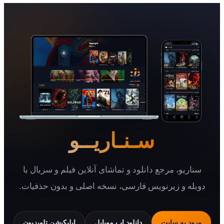
سـنـاریــو
یو، مرجع دانلود و تماشای آنلاین فیلم و سریال با
 و زیرنویس فارسی، نسخه اصلی و بدون حذفیات.
 به سایت
دانلود اپ موبایل
اپلیکیشن تلویزیون