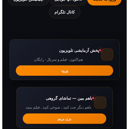
کانال تلگرام
پخش آزمایشی تلویزیون
هم‌اکنون · فیلم و سریال · رایگان
ورود
باهم ببین — تماشای گروهی
باهم دیگر چت کنید ، شوخی کنید ، فیلم ببنید
بزن بریم