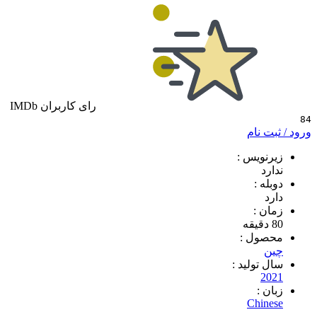
رای کاربران IMDb
 نام
ویس :
د
 :
 :
ول :
تولید :
2
 :
Chi