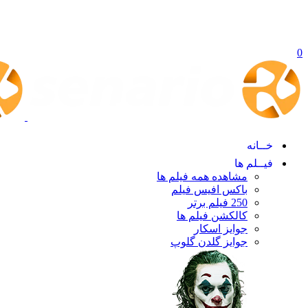
0
خــانه
فیــلم ها
مشاهده همه فیلم ها
باکس افیس فیلم
250 فیلم برتر
کالکشن فیلم ها
جوایز اسکار
جوایز گلدن گلوپ