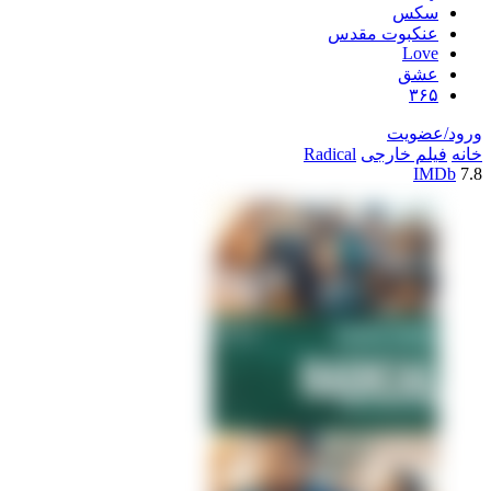
سکس
عنکبوت مقدس
Love
عشق
۳۶۵
ورود/عضویت
خانه
فیلم خارجی
Radical
IMDb
7.8