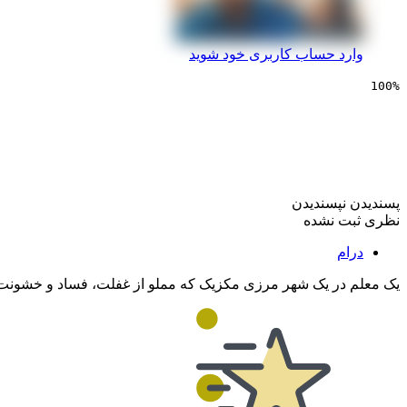
وارد حساب کاربری خود شوید
100%
سینمایی افراطی
پسندیدن
نپسندیدن
نظری ثبت نشده
درام
یک معلم در یک شهر مرزی مکزیک که مملو از غفلت، فساد و خشونت است