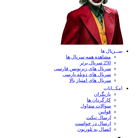
ســریال ها
مشاهده همه سریال ها
250 سریال برتر
سریال های زیرنویس فارسی
سریال های دوبله پارسی
سریال های امتیاز بالا
امکــانات
بازیگران
کارگردان ها
سوالات متداول
قوانین
ارسال تیکت
ارسال در خواست
اتصال به تلوزیون