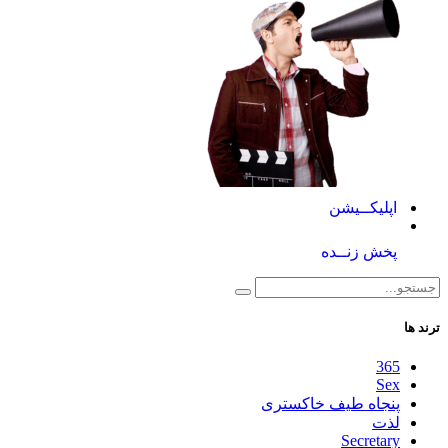
اپلیکــیشن
پخش زنــده
ترند ها
365
Sex
پنجاه طیف خاکستری
لذت
Secretary