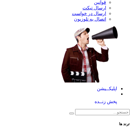
قوانین
ارسال تیکت
ارسال در خواست
اتصال به تلوزیون
کــیشن
 زنــده