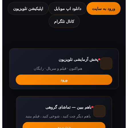
 به سایت
دانلود اپ موبایل
اپلیکیشن تلویزیون
کانال تلگرام
پخش آزمایشی تلویزیون
هم‌اکنون · فیلم و سریال · رایگان
ورود
باهم ببین — تماشای گروهی
باهم دیگر چت کنید ، شوخی کنید ، فیلم ببنید
بزن بریم