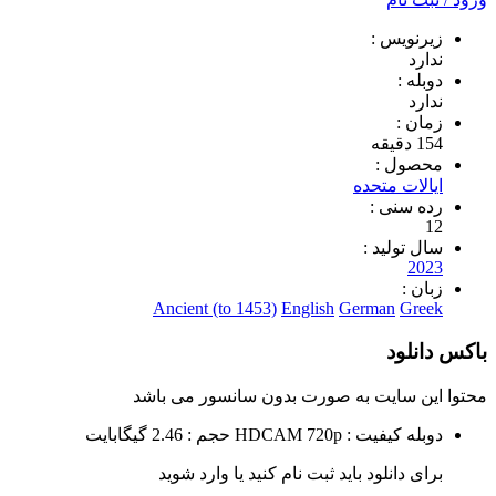
ویس :
د
 :
د
 :
ول :
ات متحده
سنی :
تولید :
2
 :
Ancient (to 1453)
English
German
G
لود
 سایت به صورت
بدون سانسور
می باشد
ه
کیفیت : HDCAM 720p
حجم : 2.46 گیگابایت
 دانلود باید ثبت نام کنید یا وارد شوید