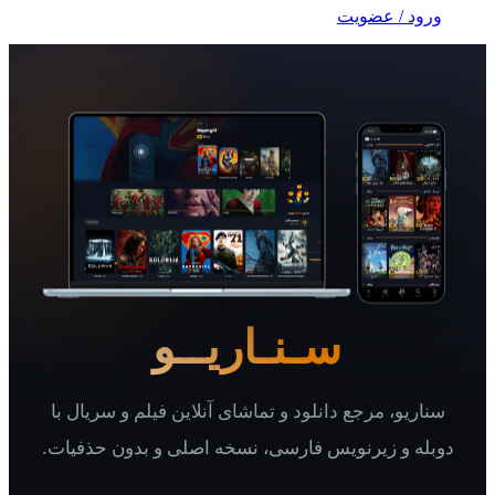
 / عضویت
سـنـاریــو
یو، مرجع دانلود و تماشای آنلاین فیلم و سریال با
 و زیرنویس فارسی، نسخه اصلی و بدون حذفیات.