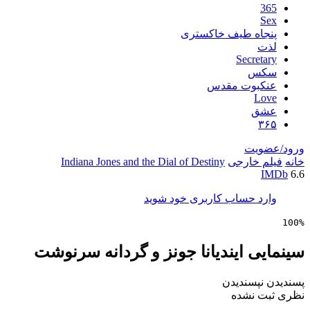
اه طیف خاکستری
Secre
س
بوت مقدس
L
ق
یت
خارجی
Indiana Jones and the Dial of Destiny
 حساب کاربری خود شوید
 ایندیانا جونز و گردانه سرنوشت
پسندیدن
 نشده