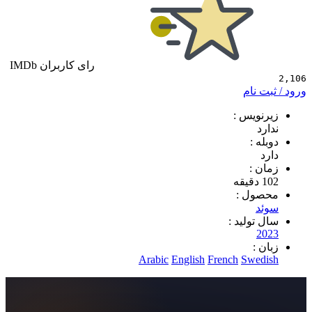
رای کاربران IMDb
 نام
ویس :
د
 :
 :
ول :
د
تولید :
2
 :
Arabic
English
French
Swe