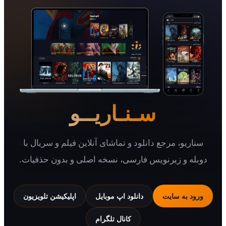
سـنـاریــو
یو، مرجع دانلود و تماشای آنلاین فیلم و سریال با
 و زیرنویس فارسی، نسخه اصلی و بدون حذفیات.
 به سایت
دانلود اپ موبایل
اپلیکیشن تلویزیون
کانال تلگرام