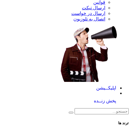
قوانین
ارسال تیکت
ارسال در خواست
اتصال به تلوزیون
کــیشن
 زنــده