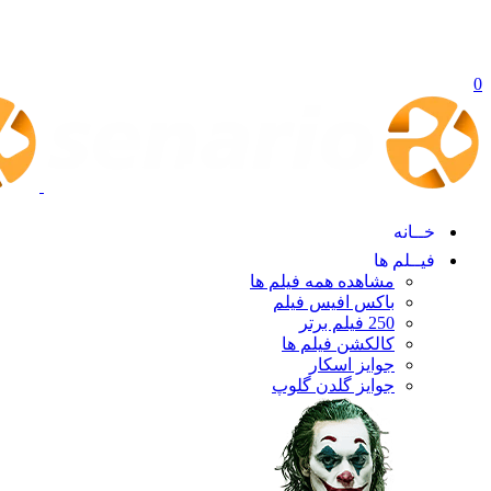
0
خــانه
فیــلم ها
مشاهده همه فیلم ها
باکس افیس فیلم
250 فیلم برتر
کالکشن فیلم ها
جوایز اسکار
جوایز گلدن گلوپ