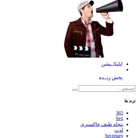
اپلیکــیشن
پخش زنــده
ترند ها
365
Sex
پنجاه طیف خاکستری
لذت
Secretary