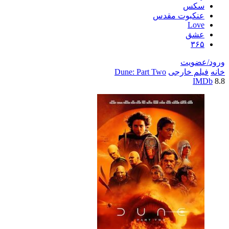
سکس
عنکبوت مقدس
Love
عشق
۳۶۵
ورود/عضویت
خانه
فیلم خارجی
Dune: Part Two
IMDb
8.8