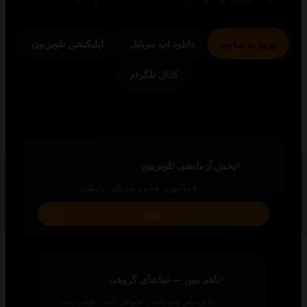
 به سایت
دانلود اپ موبایل
اپلیکیشن تلویزیون
کانال تلگرام
پخش آزمایشی تلویزیون
هم‌اکنون · فیلم و سریال · رایگان
ورود
باهم ببین — تماشای گروهی
باهم دیگر چت کنید ، شوخی کنید ، فیلم ببنید