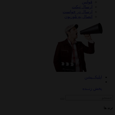
قوانین
ارسال تیکت
ارسال در خواست
اتصال به تلوزیون
کــیشن
 زنــده