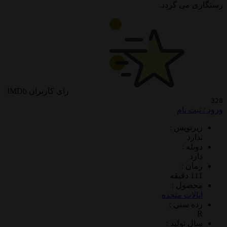
ی گردد.
رای کاربران IMDb
 نام
ویس :
د
 :
 :
ول :
ات متحده
سنی :
تولید :