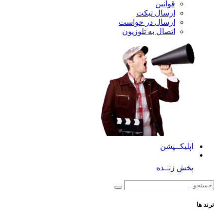
قوانین
ارسال تیکت
ارسال در خواست
اتصال به تلوزیون
کــیشن
 زنــده