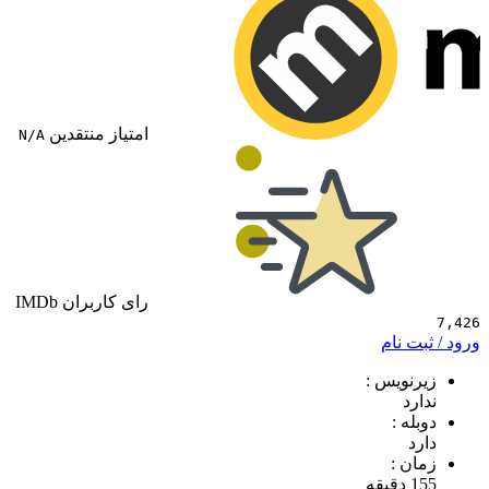
امتیاز منتقدین
N/A
رای کاربران IMDb
 نام
ویس :
د
 :
 :