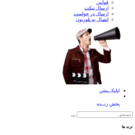
قوانین
ارسال تیکت
ارسال در خواست
اتصال به تلوزیون
کــیشن
 زنــده