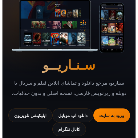
سـنـاریــو
یو، مرجع دانلود و تماشای آنلاین فیلم و سریال با
 و زیرنویس فارسی، نسخه اصلی و بدون حذفیات.
 به سایت
دانلود اپ موبایل
اپلیکیشن تلویزیون
کانال تلگرام