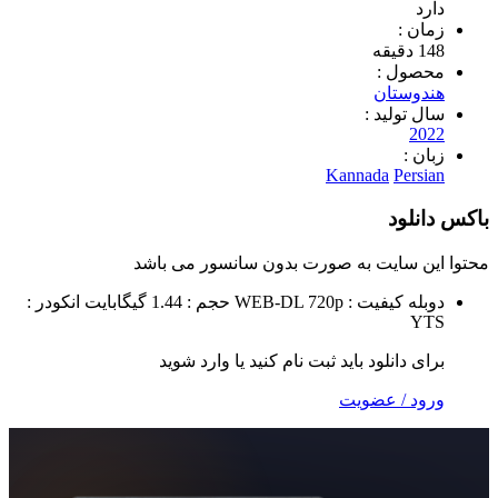
 :
ول :
وستان
تولید :
2
 :
Kannada
Per
لود
 سایت به صورت
بدون سانسور
می باشد
ه
کیفیت : WEB-DL 720p
حجم : 1.44 گیگابایت
انکودر :
 دانلود باید ثبت نام کنید یا وارد شوید
 / عضویت