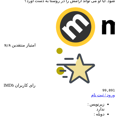
و می تواند آرامش را در روستا به دست آورد؟
امتیاز منتقدین
N/A
رای کاربران IMDb
 نام
ویس :
د
 :