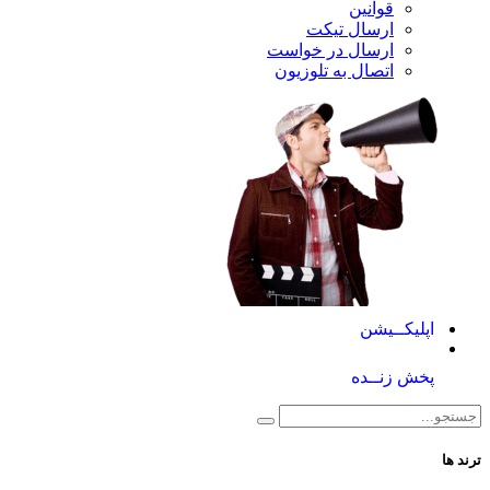
قوانین
ارسال تیکت
ارسال در خواست
اتصال به تلوزیون
کــیشن
 زنــده