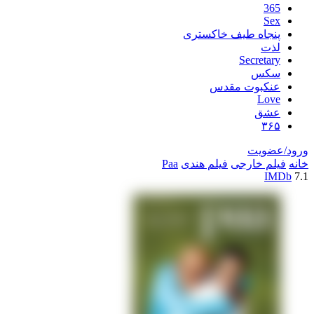
اه طیف خاکستری
Secre
س
بوت مقدس
L
ق
یت
خارجی
فیلم هندی
Paa