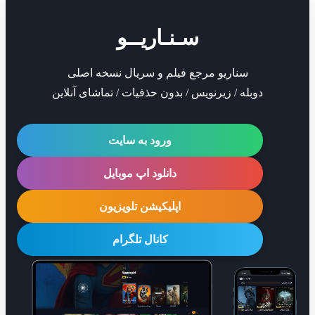
سـنـاریــو
سناریو مرجع فیلم و سریال نسخه اصلی
دوبله / زیرنویس / بدون حذفیات / تماشای آنلاین
ورود به سایت
دانلود اپ موبایل
اپلیکیشن تلویزیون
کانال تلگرام