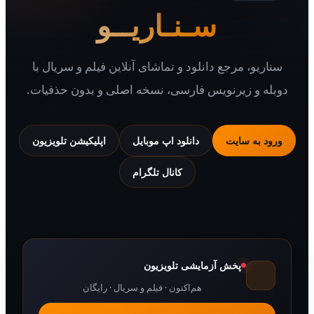
سـنـاریــو
یو، مرجع دانلود و تماشای آنلاین فیلم و سریال با
 و زیرنویس فارسی، نسخه اصلی و بدون حذفیات.
 به سایت
دانلود اپ موبایل
اپلیکیشن تلویزیون
کانال تلگرام
پخش آزمایشی تلویزیون
هم‌اکنون · فیلم و سریال · رایگان