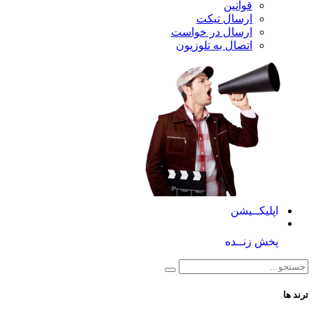
قوانین
ارسال تیکت
ارسال در خواست
اتصال به تلوزیون
کــیشن
 زنــده