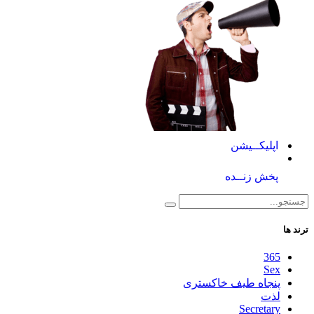
اپلیکــیشن
پخش زنــده
ترند ها
365
Sex
پنجاه طیف خاکستری
لذت
Secretary