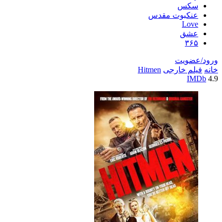
سکس
عنکبوت مقدس
Love
عشق
۳۶۵
ورود/عضویت
خانه
فیلم خارجی
Hitmen
IMDb
4.9