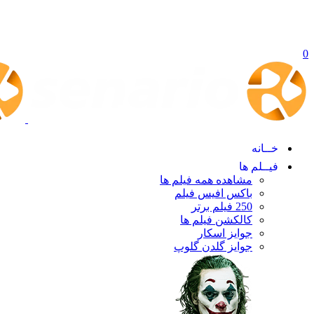
0
خــانه
فیــلم ها
مشاهده همه فیلم ها
باکس افیس فیلم
250 فیلم برتر
کالکشن فیلم ها
جوایز اسکار
جوایز گلدن گلوپ