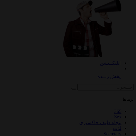
اپلیکــیشن
پخش زنــده
ترند ها
365
Sex
پنجاه طیف خاکستری
لذت
Secretary