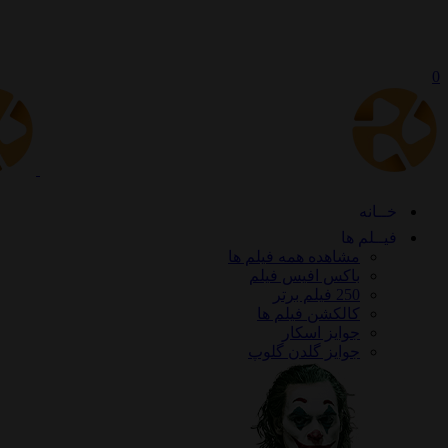
0
خــانه
فیــلم ها
مشاهده همه فیلم ها
باکس افیس فیلم
250 فیلم برتر
کالکشن فیلم ها
جوایز اسکار
جوایز گلدن گلوپ