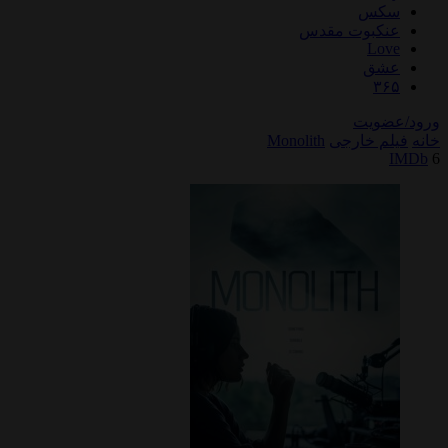
سکس
عنکبوت مقدس
Love
عشق
۳۶۵
ورود/عضویت
خانه
فیلم خارجی
Monolith
IMDb
6