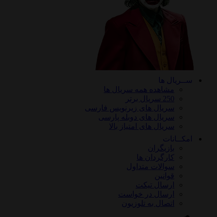
ســریال ها
مشاهده همه سریال ها
250 سریال برتر
سریال های زیرنویس فارسی
سریال های دوبله پارسی
سریال های امتیاز بالا
امکــانات
بازیگران
کارگردان ها
سوالات متداول
قوانین
ارسال تیکت
ارسال در خواست
اتصال به تلوزیون