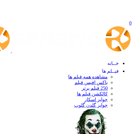
0
خــانه
فیــلم ها
مشاهده همه فیلم ها
باکس افیس فیلم
250 فیلم برتر
کالکشن فیلم ها
جوایز اسکار
جوایز گلدن گلوپ