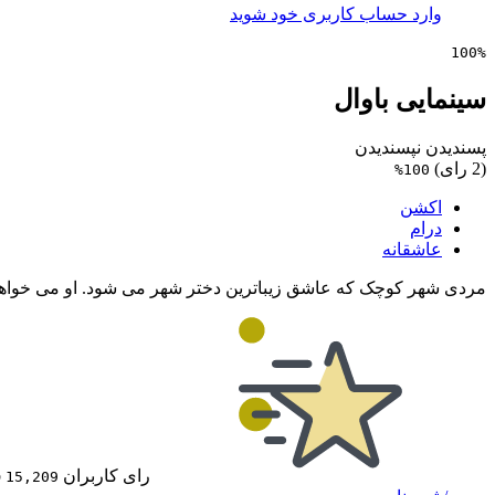
وارد حساب کاربری خود شوید
100%
سینمایی باوال
پسندیدن
نپسندیدن
(2 رای)
100%
اکشن
درام
عاشقانه
مردی شهر کوچک که عاشق زیباترین دختر شهر می شود. او می خواهد روزی 
رای کاربران IMDb
15,209