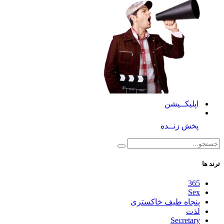
اپلیکــیشن
پخش زنــده
ترند ها
365
Sex
پنجاه طیف خاکستری
لذت
Secretary