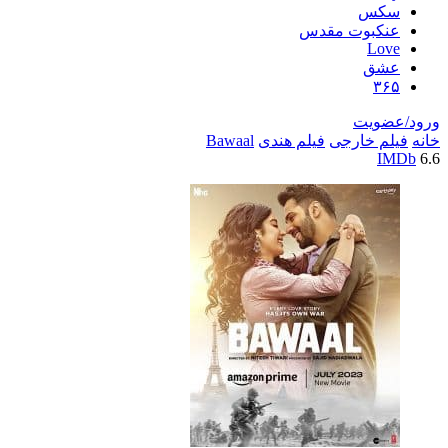
سکس
عنکبوت مقدس
Love
عشق
۳۶۵
ورود/عضویت
خانه
فیلم خارجی
فیلم هندی
Bawaal
IMDb
6.6