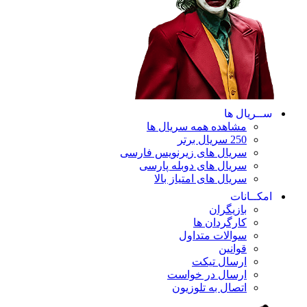
ســریال ها
مشاهده همه سریال ها
250 سریال برتر
سریال های زیرنویس فارسی
سریال های دوبله پارسی
سریال های امتیاز بالا
امکــانات
بازیگران
کارگردان ها
سوالات متداول
قوانین
ارسال تیکت
ارسال در خواست
اتصال به تلوزیون