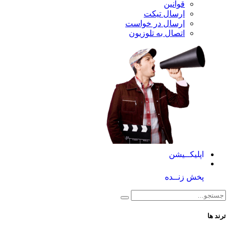
قوانین
ارسال تیکت
ارسال در خواست
اتصال به تلوزیون
کــیشن
 زنــده