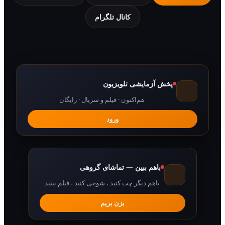
کانال تلگرام
پخش آزمایشی تلویزیون
هم‌اکنون · فیلم و سریال · رایگان
ورود
باهم ببین — تماشای گروهی
باهم دیگر چت کنید ، شوخی کنید ، فیلم ببنید
بزن بریم