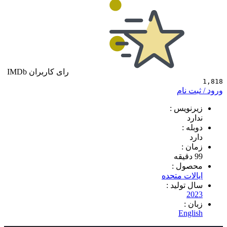
رای کاربران IMDb
 نام
ویس :
د
 :
 :
ول :
ات متحده
تولید :
2
 :
Eng