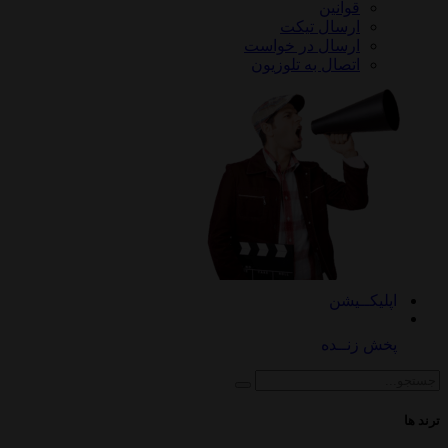
قوانین
ارسال تیکت
ارسال در خواست
اتصال به تلوزیون
کــیشن
 زنــده