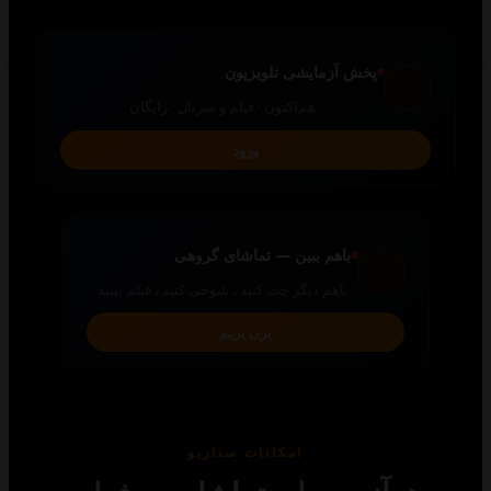
پخش آزمایشی تلویزیون
هم‌اکنون · فیلم و سریال · رایگان
ورود
باهم ببین — تماشای گروهی
باهم دیگر چت کنید ، شوخی کنید ، فیلم ببنید
بزن بریم
امکانات سناریو