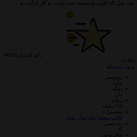
 که اکنون بازنشسته شده است، به کار بازگردد و …
رای کاربران IMDb
 نام
ویس :
د
 :
 :
ول :
ات متحده
بلغارستان
یونان
سنی :
تولید :