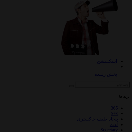
اپلیکــیشن
پخش زنــده
ترند ها
365
Sex
پنجاه طیف خاکستری
لذت
Secretary