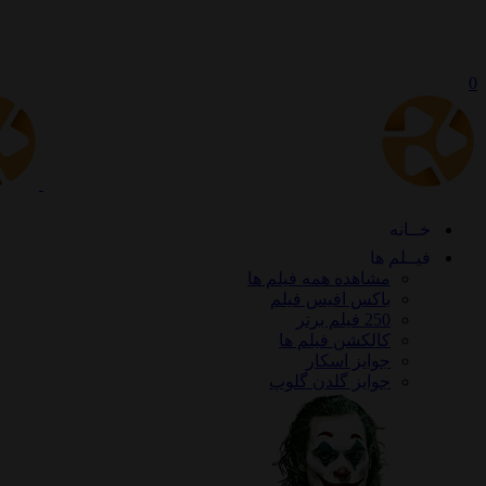
0
خــانه
فیــلم ها
مشاهده همه فیلم ها
باکس افیس فیلم
250 فیلم برتر
کالکشن فیلم ها
جوایز اسکار
جوایز گلدن گلوپ