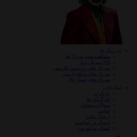
ســریال ها
مشاهده همه سریال ها
250 سریال برتر
سریال های زیرنویس فارسی
سریال های دوبله پارسی
سریال های امتیاز بالا
امکــانات
بازیگران
کارگردان ها
سوالات متداول
قوانین
ارسال تیکت
ارسال در خواست
اتصال به تلوزیون