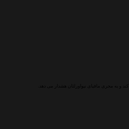
د و به مجری مافیای نیواورلئان هشدار می دهد.