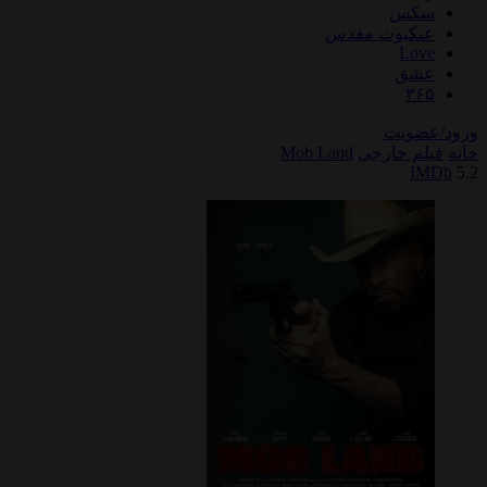
سکس
عنکبوت مقدس
Love
عشق
۳۶۵
ورود/عضویت
خانه
فیلم خارجی
Mob Land
IMDb
5.2