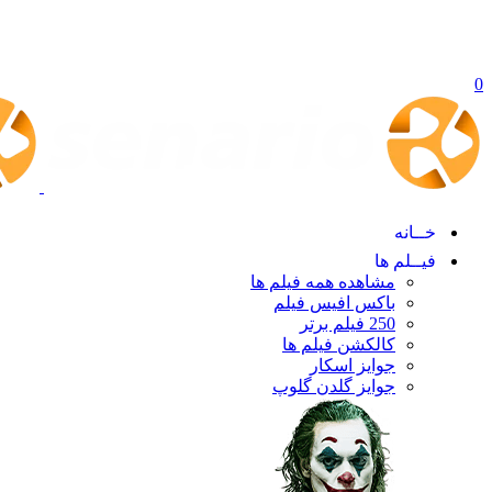
0
خــانه
فیــلم ها
مشاهده همه فیلم ها
باکس افیس فیلم
250 فیلم برتر
کالکشن فیلم ها
جوایز اسکار
جوایز گلدن گلوپ