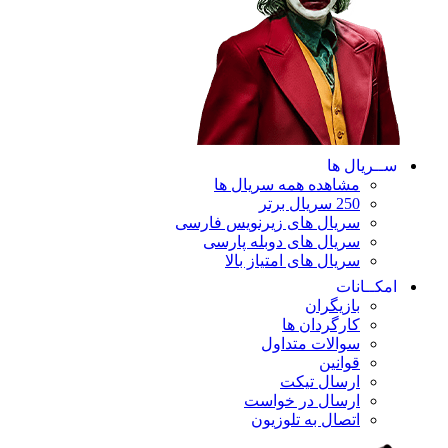
ســریال ها
مشاهده همه سریال ها
250 سریال برتر
سریال های زیرنویس فارسی
سریال های دوبله پارسی
سریال های امتیاز بالا
امکــانات
بازیگران
کارگردان ها
سوالات متداول
قوانین
ارسال تیکت
ارسال در خواست
اتصال به تلوزیون