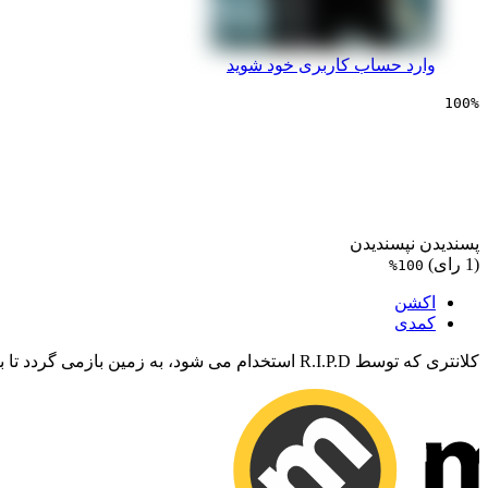
وارد حساب کاربری خود شوید
100%
سینمایی ار ای پی 2 ظهور جهنمی
پسندیدن
نپسندیدن
(1 رای)
100%
اکشن
کمدی
کلانتری که توسط R.I.P.D استخدام می شود، به زمین بازمی گردد تا بشریت را از دروازه ای به جهنم نجات دهد.