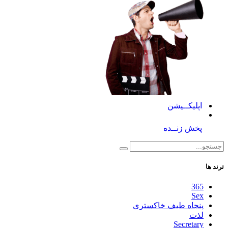
اپلیکــیشن
پخش زنــده
ترند ها
365
Sex
پنجاه طیف خاکستری
لذت
Secretary