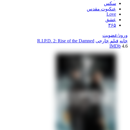
سکس
عنکبوت مقدس
Love
عشق
۳۶۵
ورود/عضویت
خانه
فیلم خارجی
R.I.P.D. 2: Rise of the Damned
IMDb
4.6