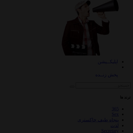
اپلیکــیشن
پخش زنــده
ترند ها
365
Sex
پنجاه طیف خاکستری
لذت
Secretary