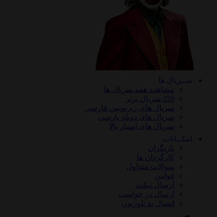
ســریال ها
مشاهده همه سریال ها
250 سریال برتر
سریال های زیرنویس فارسی
سریال های دوبله پارسی
سریال های امتیاز بالا
امکــانات
بازیگران
کارگردان ها
سوالات متداول
قوانین
ارسال تیکت
ارسال در خواست
اتصال به تلوزیون