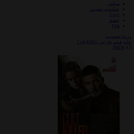
سکس
عنکبوت مقدس
Love
عشق
۳۶۵
ورود/عضویت
خانه
فیلم خارجی
Cult Killer
IMDb
4.5