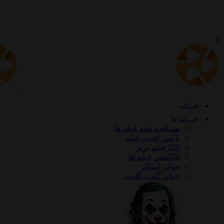
0
خــانه
فیــلم ها
مشاهده همه فیلم ها
باکس افیس فیلم
250 فیلم برتر
کالکشن فیلم ها
جوایز اسکار
جوایز گلدن گلوپ