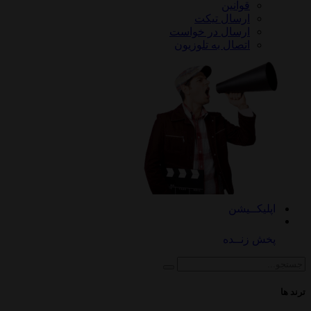
قوانین
ارسال تیکت
ارسال در خواست
اتصال به تلوزیون
کــیشن
 زنــده