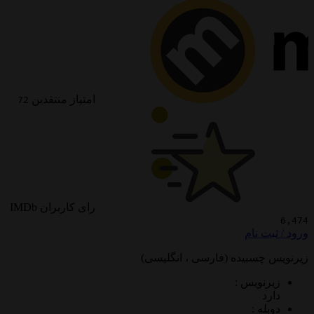
امتیاز منتقدین
72
رای کاربران IMDb
 نام
سبیده (فارسی ، انگلیسی)
ویس :
 :