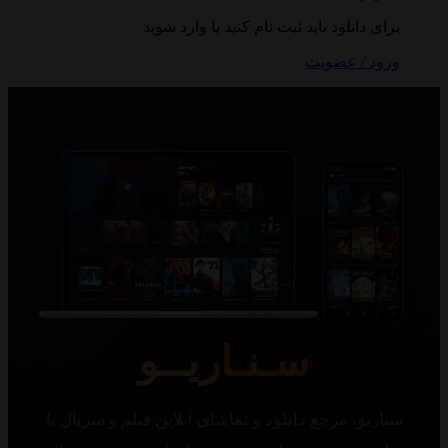
 دانلود باید ثبت نام کنید یا وارد شوید
 / عضویت
سـنـاریــو
یو، مرجع دانلود و تماشای آنلاین فیلم و سریال با