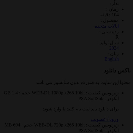
د
 :
ول :
ات متحده
سنی :
تولید :
2
 :
Eng
لود
 سایت به صورت
بدون سانسور
می باشد
نویس
کیفیت : WEB-DL 1080p x265 10bit
حجم : 1.4 GB
 : PSA
SoftSub
 دانلود باید ثبت نام کنید یا وارد شوید
 / عضویت
نویس
کیفیت : WEB-DL 720p x265 10bit
حجم : 694 MB
 : PSA
SoftSub