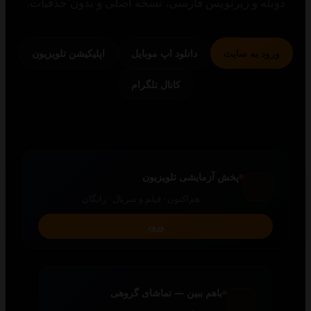
 و زیرنویس فارسی، نسخه اصلی و بدون حذفیات.
 به سایت
دانلود اپ موبایل
اپلیکیشن تلویزیون
کانال تلگرام
پخش آزمایشی تلویزیون
هم‌اکنون · فیلم و سریال · رایگان
ورود
باهم ببین — تماشای گروهی